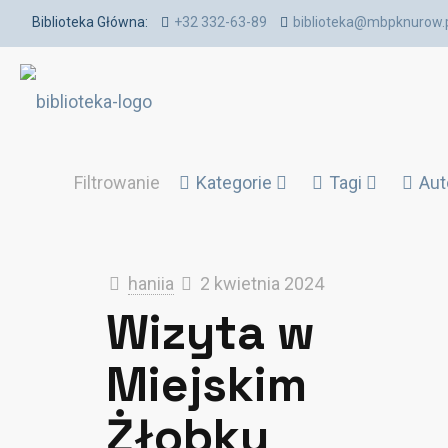
Biblioteka Główna:
+32 332-63-89
biblioteka@mbpknurow.
Filtrowanie
Kategorie
Tagi
Aut
haniia
2 kwietnia 2024
Wizyta w
Miejskim
Żłobku