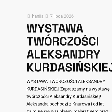
haniia
7 lipca 2026
WYSTAWA
TWÓRCZOŚCI
ALEKSANDRY
KURDASIŃSKIE
WYSTAWA TWÓRCZOŚCI ALEKSANDRY
KURDASIŃSKIEJ Zapraszamy na wystawę
twórczości Aleksandry Kurdasińskiej!
Aleksandra pochodzi z Knurowa i od lat
zajmuje się rysunkiem, malarstwem oraz