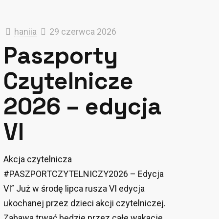
haniia
29 czerwca 2026
Paszporty
Czytelnicze
2026 – edycja
VI
Akcja czytelnicza
#PASZPORTCZYTELNICZY2026 – Edycja
VI” Już w środę lipca rusza VI edycja
ukochanej przez dzieci akcji czytelniczej.
Zabawa trwać będzie przez całe wakacje