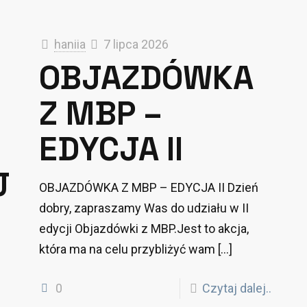
haniia
7 lipca 2026
OBJAZDÓWKA
Z MBP –
EDYCJA II
J
OBJAZDÓWKA Z MBP – EDYCJA II Dzień
dobry, zapraszamy Was do udziału w II
edycji Objazdówki z MBP.Jest to akcja,
która ma na celu przybliżyć wam
[…]
0
Czytaj dalej..