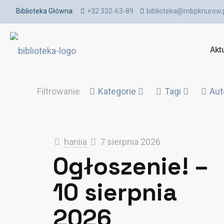
Biblioteka Główna:
+32 332-63-89
biblioteka@mbpknurow.
Akt
Filtrowanie
Kategorie
Tagi
Aut
haniia
7 sierpnia 2026
Ogłoszenie! –
10 sierpnia
2026