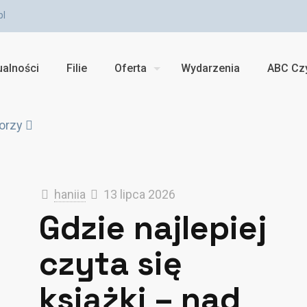
pl
ualności
Filie
Oferta
Wydarzenia
ABC Czy
orzy
haniia
13 lipca 2026
Gdzie najlepiej
czyta się
książki – nad