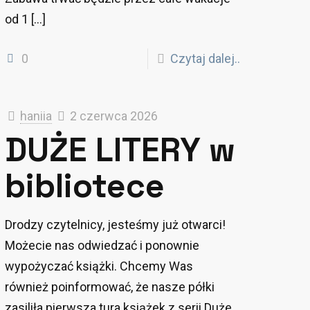
od 1
[…]
0
Czytaj dalej..
haniia
2 czerwca 2026
DUŻE LITERY w
bibliotece
Drodzy czytelnicy, jesteśmy już otwarci!
Możecie nas odwiedzać i ponownie
wypożyczać książki. Chcemy Was
również poinformować, że nasze półki
zasiliła pierwsza tura książek z serii Duże