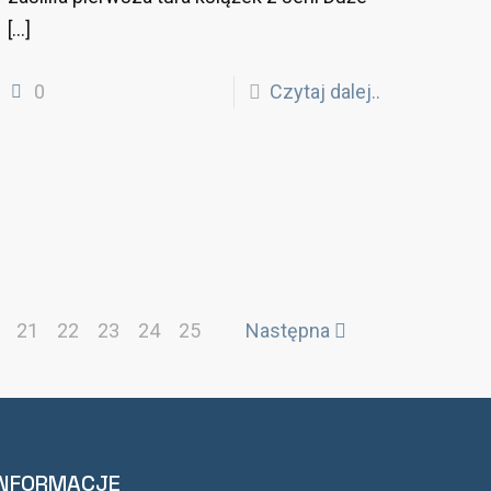
[…]
0
Czytaj dalej..
21
22
23
24
25
Następna
INFORMACJE