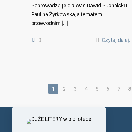
Poprowadzą je dla Was Dawid Puchalski i
Paulina Żyrkowska, a tematem
przewodnim
[…]
0
Czytaj dalej..
1
2
3
4
5
6
7
8