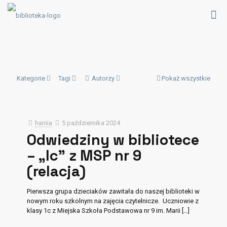
Kategorie
Tagi
Autorzy
Pokaż wszystkie
haniia
5 października 2024
Odwiedziny w bibliotece
– „Ic” z MSP nr 9
(relacja)
Pierwsza grupa dzieciaków zawitała do naszej biblioteki w
nowym roku szkolnym na zajęcia czytelnicze. Uczniowie z
klasy 1c z Miejska Szkoła Podstawowa nr 9 im. Marii
[…]