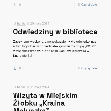
0
Czytaj dalej..
haniia
20 maja 2024
Odwiedziny w bibliotece
Zaczynamy weekend, a my pokazujemy kto odwiedził nas
w tym tygodniu: w poniedziałek gościliśmy grupę „KOTKI”
z Miejskie Przedszkole nr 12 im. Janusza Korczaka w
Knurowie,
[…]
0
Czytaj dalej..
haniia
11 maja 2024
Wizyta w Miejskim
Żłobku „Kraina
Maluszka”