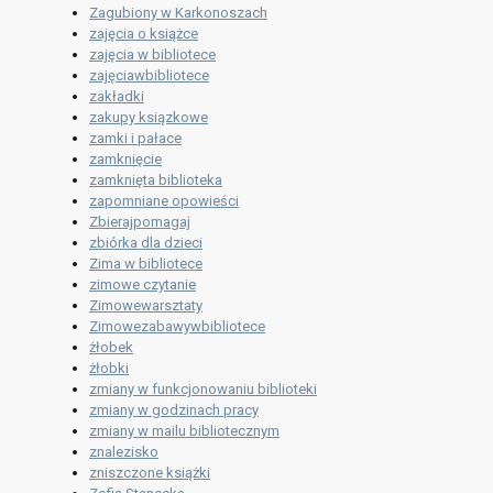
Zagubiony w Karkonoszach
zajęcia o książce
zajęcia w bibliotece
zajęciawbibliotece
zakładki
zakupy ksiązkowe
zamki i pałace
zamknięcie
zamknięta biblioteka
zapomniane opowieści
Zbierajpomagaj
zbiórka dla dzieci
Zima w bibliotece
zimowe czytanie
Zimowewarsztaty
Zimowezabawywbibliotece
żłobek
żłobki
zmiany w funkcjonowaniu biblioteki
zmiany w godzinach pracy
zmiany w mailu bibliotecznym
znalezisko
zniszczone książki