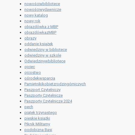
nowościwbibliotece
nowościwydawnicze
nowy katalog
nowy rok
objazdówka z MBP
objazdówkazMBP
obrazy
oddanie książek
odwiedziny w bibliotece
odwiedziny w szkole
Odwiedzinywbibliotece
ojciec
ojcostwo
ośrodekwsparcia
Pamiętnikikobietzrodzingórniczych
Paszport Czytelniczy
Paszporty Czytelnicze
Paszporty Czytelnicze 2024
pech
piątek trzynastego
pieskie książki
Piknik Militarny
podobizna Basi