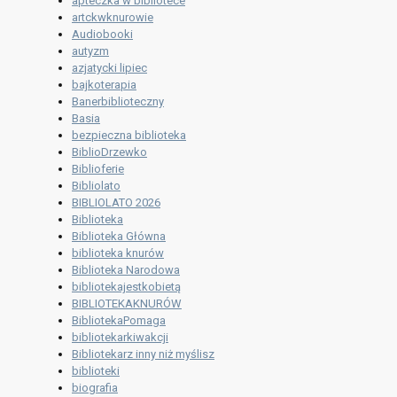
apteczka w bibliotece
artckwknurowie
Audiobooki
autyzm
azjatycki lipiec
bajkoterapia
Banerbiblioteczny
Basia
bezpieczna biblioteka
BiblioDrzewko
Biblioferie
Bibliolato
BIBLIOLATO 2026
Biblioteka
Biblioteka Główna
biblioteka knurów
Biblioteka Narodowa
bibliotekajestkobietą
BIBLIOTEKAKNURÓW
BibliotekaPomaga
bibliotekarkiwakcji
Bibliotekarz inny niż myślisz
biblioteki
biografia