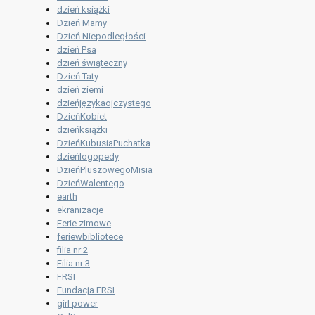
dzień książki
Dzień Mamy
Dzień Niepodległości
dzień Psa
dzień świąteczny
Dzień Taty
dzień ziemi
dzieńjęzykaojczystego
DzieńKobiet
dzieńksiążki
DzieńKubusiaPuchatka
dzieńlogopedy
DzieńPluszowegoMisia
DzieńWalentego
earth
ekranizacje
Ferie zimowe
feriewbibliotece
filia nr 2
Filia nr 3
FRSI
Fundacja FRSI
girl power