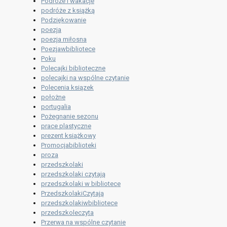
Podróże i wakacje
podróże z książką
Podziękowanie
poezja
poezja miłosna
Poezjawbibliotece
Poku
Polecajki biblioteczne
polecajki na wspólne czytanie
Polecenia ksiązek
położne
portugalia
Pożegnanie sezonu
prace plastyczne
prezent książkowy
Promocjabiblioteki
proza
przedszkolaki
przedszkolaki czytają
przedszkolaki w bibliotece
PrzedszkolakiCzytają
przedszkolakiwbibliotece
przedszkoleczyta
Przerwa na wspólne czytanie