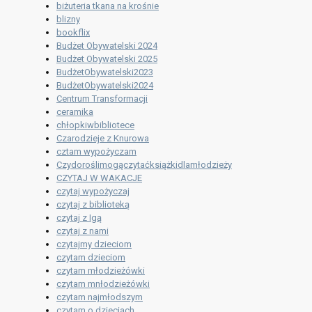
biżuteria tkana na krośnie
blizny
bookflix
Budżet Obywatelski 2024
Budżet Obywatelski 2025
BudżetObywatelski2023
BudżetObywatelski2024
Centrum Transformacji
ceramika
chłopkiwbibliotece
Czarodzieje z Knurowa
cztam wypożyczam
Czydoroślimogączytaćksiążkidlamłodzieży
CZYTAJ W WAKACJE
czytaj wypożyczaj
czytaj z biblioteką
czytaj z Igą
czytaj z nami
czytajmy dzieciom
czytam dzieciom
czytam młodzieżówki
czytam mnłodzieżówki
czytam najmłodszym
czytam o dzieciach