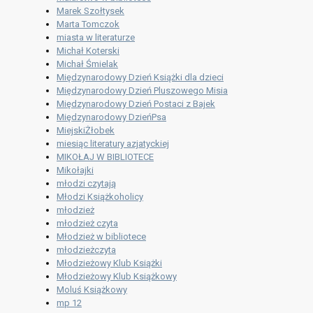
Marek Szołtysek
Marta Tomczok
miasta w literaturze
Michał Koterski
Michał Śmielak
Międzynarodowy Dzień Książki dla dzieci
Międzynarodowy Dzień Pluszowego Misia
Międzynarodowy Dzień Postaci z Bajek
Międzynarodowy DzieńPsa
MiejskiŻłobek
miesiąc literatury azjatyckiej
MIKOŁAJ W BIBLIOTECE
Mikołajki
młodzi czytają
Młodzi Książkoholicy
młodzież
młodzież czyta
Młodzież w bibliotece
młodzieżczyta
Młodzieżowy Klub Książki
Młodzieżowy Klub Książkowy
Moluś Książkowy
mp 12