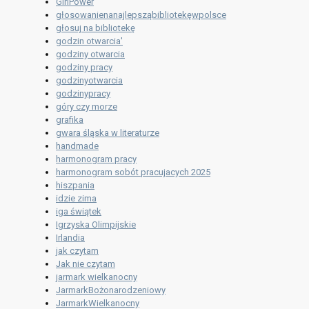
GirlPower
głosowanienanajlepsząbibliotekęwpolsce
głosuj na bibliotekę
godzin otwarcia'
godziny otwarcia
godziny pracy
godzinyotwarcia
godzinypracy
góry czy morze
grafika
gwara śląska w literaturze
handmade
harmonogram pracy
harmonogram sobót pracujacych 2025
hiszpania
idzie zima
iga świątek
Igrzyska Olimpijskie
Irlandia
jak czytam
Jak nie czytam
jarmark wielkanocny
JarmarkBożonarodzeniowy
JarmarkWielkanocny