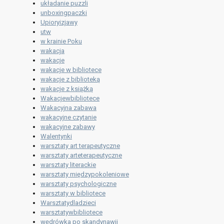
układanie puzzli
unboxingpaczki
Upioryizjawy
utw
w krainie Poku
wakacja
wakacje
wakacje w bibliotece
wakacje z biblioteką
wakacje z książką
Wakacjewbibliotece
Wakacyjna zabawa
wakacyjne czytanie
wakacyjne zabawy
Walentynki
warsztaty art terapeutyczne
warsztaty arteterapeutyczne
warsztaty literackie
warsztaty międzypokoleniowe
warsztaty psychologiczne
warsztaty w bibliotece
Warsztatydladzieci
warsztatywbibliotece
wędrówka po skandynawii