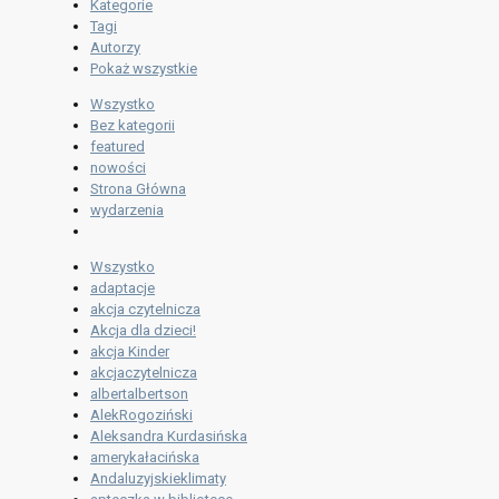
Kategorie
Tagi
Autorzy
Pokaż wszystkie
Wszystko
Bez kategorii
featured
nowości
Strona Główna
wydarzenia
Wszystko
adaptacje
akcja czytelnicza
Akcja dla dzieci!
akcja Kinder
akcjaczytelnicza
albertalbertson
AlekRogoziński
Aleksandra Kurdasińska
amerykałacińska
Andaluzyjskieklimaty