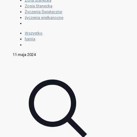
Zofia Stanecka
Zosia Stanecka
Życzenia Świąteczne
życzenia wielkanocne
Wszystko
haniia
11 maja 2024