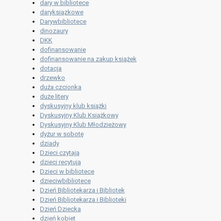
dary w bibliotece
daryksiązkowe
Darywbibliotece
dinozaury
DKK
dofinansowanie
dofinansowanie na zakup książek
dotacja
drzewko
duża czcionka
duże litery
dyskusyjny klub książki
Dyskusyjny Klub Książkowy
Dyskusyjny Klub Młodzieżowy
dyżur w sobotę
dziady
Dzieci czytają
dzieci recytują
Dzieci w bibliotece
dzieciwbibliotece
Dzień Bibliotekarza i Bibliotek
Dzień Bibliotekarza i Biblioteki
Dzień Dziecka
dzień kobiet