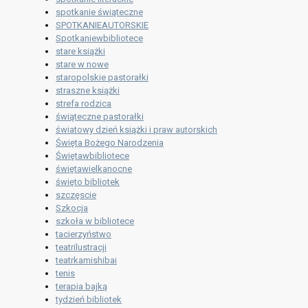
spotkanie świąteczne
SPOTKANIEAUTORSKIE
Spotkaniewbibliotece
stare książki
stare w nowe
staropolskie pastorałki
straszne książki
strefa rodzica
świąteczne pastorałki
światowy dzień książki i praw autorskich
Święta Bożego Narodzenia
Świętawbibliotece
świętawielkanocne
święto bibliotek
szczęscie
Szkocja
szkoła w bibliotece
tacierzyństwo
teatrilustracji
teatrkamishibai
tenis
terapia bajką
tydzień bibliotek