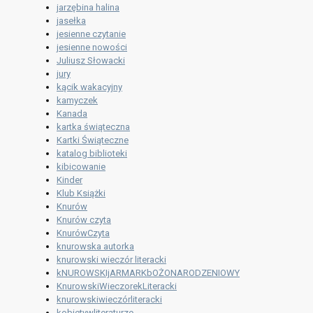
jarzębina halina
jasełka
jesienne czytanie
jesienne nowości
Juliusz Słowacki
jury
kącik wakacyjny
kamyczek
Kanada
kartka świąteczna
Kartki Świąteczne
katalog biblioteki
kibicowanie
Kinder
Klub Książki
Knurów
Knurów czyta
KnurówCzyta
knurowska autorka
knurowski wieczór literacki
kNUROWSKIjARMARKbOŻONARODZENIOWY
KnurowskiWieczorekLiteracki
knurowskiwieczórliteracki
kobietywliteraturze