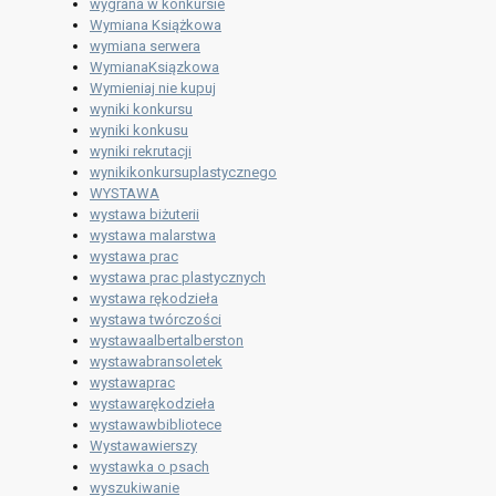
wygrana w konkursie
Wymiana Książkowa
wymiana serwera
WymianaKsiązkowa
Wymieniaj nie kupuj
wyniki konkursu
wyniki konkusu
wyniki rekrutacji
wynikikonkursuplastycznego
WYSTAWA
wystawa biżuterii
wystawa malarstwa
wystawa prac
wystawa prac plastycznych
wystawa rękodzieła
wystawa twórczości
wystawaalbertalberston
wystawabransoletek
wystawaprac
wystawarękodzieła
wystawawbibliotece
Wystawawierszy
wystawka o psach
wyszukiwanie