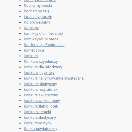
Kochajmy pieski
kochampoezję
kochamy poezję
KoloroweDamy
Komiksy
komiksy dla młodzieży
komiksywbibliotece
Konferencja Regionalna
koniec roku
konkurs
Konkurs czytelniczy
konkurs dla młodzieży
konkurs językowy
konkurs na rymowankę świąteczną
konkurs plastyczny
konkurs recytatorski
konkurs świąteczny
konkurs wielkanocny
konkursdlabibliotek
konkursliteracki
konkursplastyczny
konkurspoetycki
Konkursświąteczny