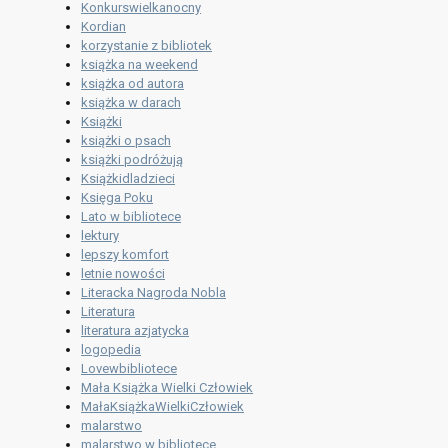
Konkurswielkanocny
Kordian
korzystanie z bibliotek
książka na weekend
książka od autora
książka w darach
Książki
książki o psach
książki podróżują
Książkidladzieci
Księga Poku
Lato w bibliotece
lektury
lepszy komfort
letnie nowości
Literacka Nagroda Nobla
Literatura
literatura azjatycka
logopedia
Lovewbibliotece
Mała Książka Wielki Człowiek
MałaKsiążkaWielkiCzłowiek
malarstwo
malarstwo w bibliotece