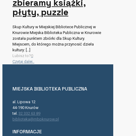
zbieramy książki,
płyty, puzzle
Skup Kultury w Miejskiej Bibliotece Publicznej w
Knurowie Miejska Biblioteka Publiczna w Knurowie
została punktem zbiórki dla Skup Kultury.
Miejscem, do którego można przynosić dzieła
kultury:
[…]
Lubisz to?
0
Czytaj dalej..
MIEJSKA BIBLIOTEKA PUBLICZNA
al. Lipowa 12
44-190 Knurów
tel.
32 332 63 89
biblioteka@mbpknurow.pl
INFORMACJE