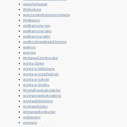
wesolychswiat
Widnokrąg
wieczorekgłośnegoczytania
Wielkanoc
wielkanocne jajo
wielkanocne jako
wielkaocne jajko
wielkiczlowiekwbibliotece
wielnoc
wiersze
WisławaSzymborska
wizyta dzieci
wizyta w bibliotece
wizyta w przedszkolu
wizyta w szkole
wizyta w żłobku
Wizyta[rzedszkolaków
wizytaprzedszkolaków
wizytawbibliotece
wizytawżłobku
wtgranawkonkursie
wybieramy
wygrana