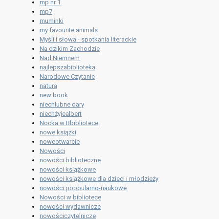
mp nr 1
mp7
muminki
my favourite animals
Myśli i słowa - spotkania literackie
Na dzikim Zachodzie
Nad Niemnem
najlepszabiblioteka
Narodowe Czytanie
natura
new book
niechlubne dary
niechżyjealbert
Nocka w Bbibliotece
nowe książki
noweotwarcie
Nowości
nowości biblioteczne
nowości książkowe
nowości książkowe dla dzieci i młodzieży
nowości popoularno-naukowe
Nowości w bibliotece
nowości wydawnicze
nowościczytelnicze