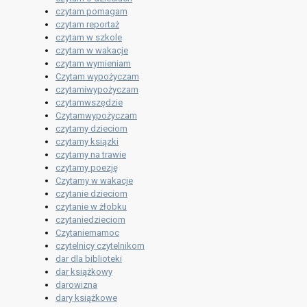
czytam pomagam
czytam reportaż
czytam w szkole
czytam w wakacje
czytam wymieniam
Czytam wypożyczam
czytamiwypożyczam
czytamwszędzie
Czytamwypożyczam
czytamy dzieciom
czytamy ksiązki
czytamy na trawie
czytamy poezję
Czytamy w wakacje
czytanie dzieciom
czytanie w żłobku
czytaniedzieciom
Czytaniemamoc
czytelnicy czytelnikom
dar dla biblioteki
dar książkowy
darowizna
dary książkowe