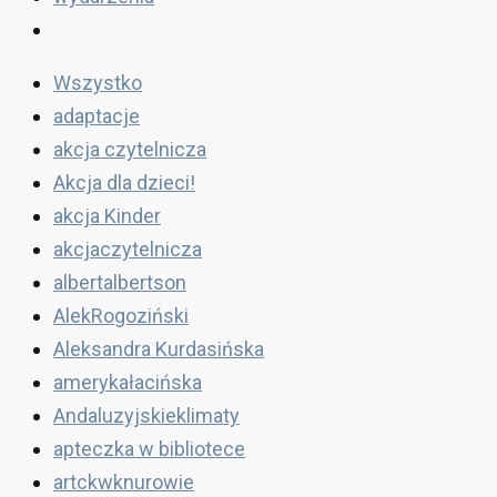
Wszystko
adaptacje
akcja czytelnicza
Akcja dla dzieci!
akcja Kinder
akcjaczytelnicza
albertalbertson
AlekRogoziński
Aleksandra Kurdasińska
amerykałacińska
Andaluzyjskieklimaty
apteczka w bibliotece
artckwknurowie