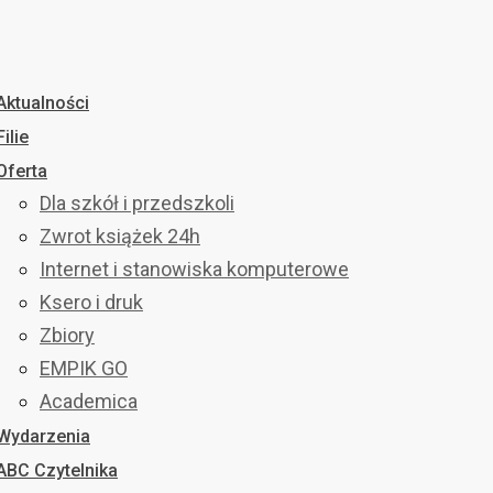
Aktualności
Filie
Oferta
Dla szkół i przedszkoli
Zwrot książek 24h
Internet i stanowiska komputerowe
Ksero i druk
Zbiory
EMPIK GO
Academica
Wydarzenia
ABC Czytelnika