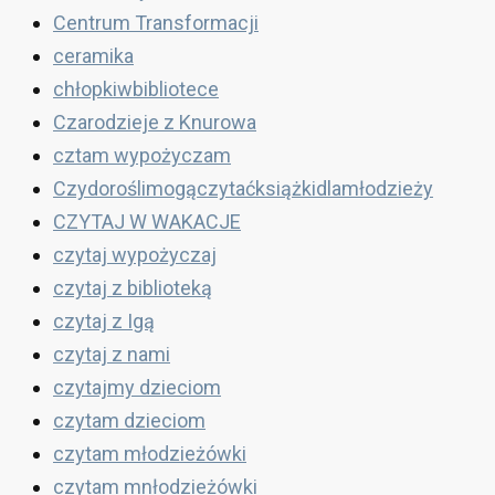
Centrum Transformacji
ceramika
chłopkiwbibliotece
Czarodzieje z Knurowa
cztam wypożyczam
Czydoroślimogączytaćksiążkidlamłodzieży
CZYTAJ W WAKACJE
czytaj wypożyczaj
czytaj z biblioteką
czytaj z Igą
czytaj z nami
czytajmy dzieciom
czytam dzieciom
czytam młodzieżówki
czytam mnłodzieżówki