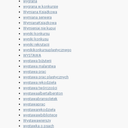
wygrana
wygrana w konkursie
Wymiana Książkowa
wymiana serwera
WymianaKsiązkowa
Wymieniaj nie kupuj
wyniki konkursu
wyniki konkusu
wyniki rekrutacji
wynikikonkursuplastycznego
WYSTAWA
wystawa biżuterii
wystawa malarstwa
wystawa prac
wystawa prac plastycznych
wystawa rękodzieła
wystawa twórczości
wystawaalbertalberston
wystawabransoletek
wystawaprac
wystawarękodzieła
wystawawbibliotece
Wystawawierszy
wystawka o psach