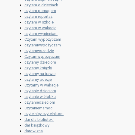
czytam o dzieciach
czytam pomagam
czytam reportaż
czytam w szkole
czytam w wakacje
czytam wymieniam
Czytam wypożyczam
czytamiwypożyczam
czytamwszędzie
Czytamwypożyczam
czytamy dzieciom
czytamy ksiązki
czytamy na trawie
czytamy poezję
Czytamy w wakacje
czytanie dzieciom
czytanie w żłobku
czytaniedzieciom
Czytaniemamoc
czytelnicy czytelnikom
dar dla biblioteki
dar książkowy
darowizna