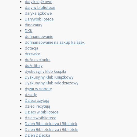
dary książkowe
dary w bibliotece
daryksiązkowe
Darywbibliotece
dinozaury
DKK
dofinansowanie
dofinansowanie na zakup książek
dotacja
drzewko
duża czcionka
duże litery
dyskusyjny klub książki
Dyskusyjny Klub Książkowy
Dyskusyjny Klub Młodzieżowy
dyżur w sobotę
dziady
Dzieci czytają
dzieci recytują
Dzieci w bibliotece
dzieciwbibliotece
Dzień Bibliotekarza i Bibliotek
Dzień Bibliotekarza i Biblioteki
Dzień Dziecka