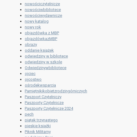
nowościczytelnicze
nowościwbibliotece
nowościwydawnicze
nowy katalog
nowy rok
objazdówka z MBP
objazdówkazMBP
obrazy
oddanie książek
odwiedziny w bibliotece
odwiedziny w szkole
Odwiedzinywbibliotece
ojciec
ojcostwo
ośrodekwsparcia
Pamiętnikikobietzrodzingórniczych
Paszport Czytelniczy
Paszporty Czytelnicze
Paszporty Czytelnicze 2024
pech
piątek trzynastego
pieskie książki
Piknik Militarny