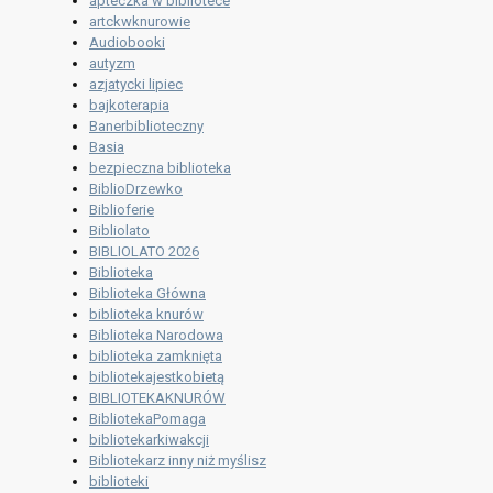
apteczka w bibliotece
artckwknurowie
Audiobooki
autyzm
azjatycki lipiec
bajkoterapia
Banerbiblioteczny
Basia
bezpieczna biblioteka
BiblioDrzewko
Biblioferie
Bibliolato
BIBLIOLATO 2026
Biblioteka
Biblioteka Główna
biblioteka knurów
Biblioteka Narodowa
biblioteka zamknięta
bibliotekajestkobietą
BIBLIOTEKAKNURÓW
BibliotekaPomaga
bibliotekarkiwakcji
Bibliotekarz inny niż myślisz
biblioteki