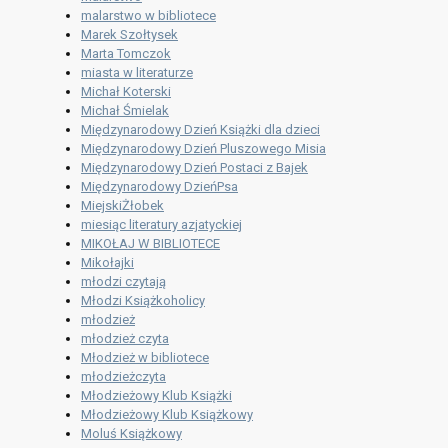
malarstwo w bibliotece
Marek Szołtysek
Marta Tomczok
miasta w literaturze
Michał Koterski
Michał Śmielak
Międzynarodowy Dzień Książki dla dzieci
Międzynarodowy Dzień Pluszowego Misia
Międzynarodowy Dzień Postaci z Bajek
Międzynarodowy DzieńPsa
MiejskiŻłobek
miesiąc literatury azjatyckiej
MIKOŁAJ W BIBLIOTECE
Mikołajki
młodzi czytają
Młodzi Książkoholicy
młodzież
młodzież czyta
Młodzież w bibliotece
młodzieżczyta
Młodzieżowy Klub Książki
Młodzieżowy Klub Książkowy
Moluś Książkowy