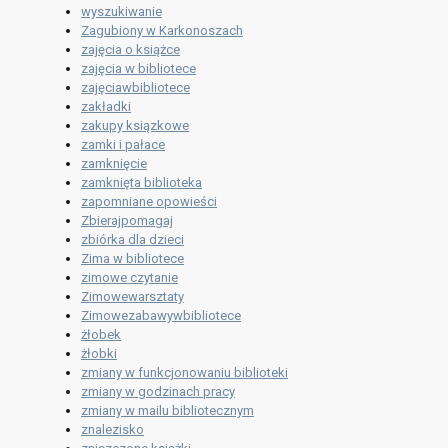
wyszukiwanie
Zagubiony w Karkonoszach
zajęcia o książce
zajęcia w bibliotece
zajęciawbibliotece
zakładki
zakupy ksiązkowe
zamki i pałace
zamknięcie
zamknięta biblioteka
zapomniane opowieści
Zbierajpomagaj
zbiórka dla dzieci
Zima w bibliotece
zimowe czytanie
Zimowewarsztaty
Zimowezabawywbibliotece
żłobek
żłobki
zmiany w funkcjonowaniu biblioteki
zmiany w godzinach pracy
zmiany w mailu bibliotecznym
znalezisko