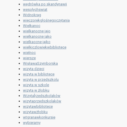
wędrówka po skandynawii
wesolychswiat
Widnokrąg
wieczorekgłośnegoczytania
Wielkanoc
wielkanocne jajo
wielkanocne jako
wielkaocne jajko
wielkiczlowiekwbibliotece
wielnoc
wiersze
WisławaSzymborska
wizyta dzieci
wizyta w bibliotece
wizyta w przedszkolu
wizyta w szkole
wizyta w żłobku
Wizyta[rzedszkolaków
wizytaprzedszkolaków
wizytawbibliotece
wizytawżłobku
wtgranawkonkursie
wybieramy