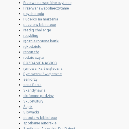
Przerwa na wspólne czytanie
Przerwanawspólneczytanie
psychologia
Pudełko na marzenia
puzzle w bibliotece
readig challenge
recykling
ręcznie robione kartki
rękodzieło
reportaże
rodzic czyta
ROZDANIE NAGRÓD
rymowanka świąteczna
Rymowankiświąteczne
seniorzy
seria Basia
Skandynawia
skrócone godziny
SkupKultury
Śląsk
Słowacki
sobota w bibliotece
spotkanie autorskie
Spotkanie Autorskie Dla Dzieci