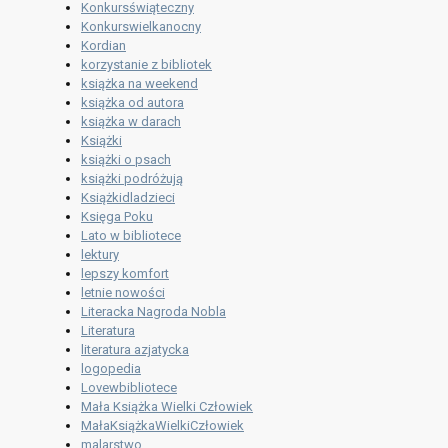
Konkursświąteczny
Konkurswielkanocny
Kordian
korzystanie z bibliotek
książka na weekend
książka od autora
książka w darach
Książki
książki o psach
książki podróżują
Książkidladzieci
Księga Poku
Lato w bibliotece
lektury
lepszy komfort
letnie nowości
Literacka Nagroda Nobla
Literatura
literatura azjatycka
logopedia
Lovewbibliotece
Mała Książka Wielki Człowiek
MałaKsiążkaWielkiCzłowiek
malarstwo