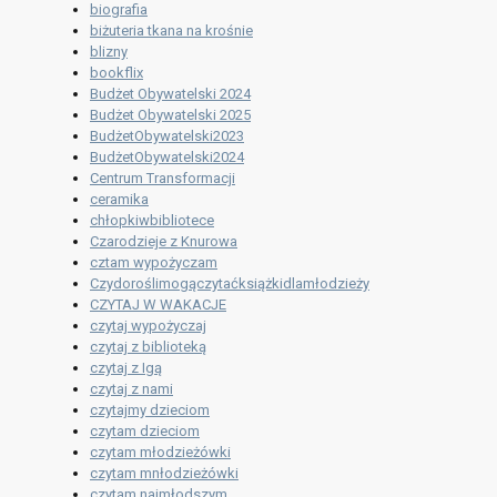
biografia
biżuteria tkana na krośnie
blizny
bookflix
Budżet Obywatelski 2024
Budżet Obywatelski 2025
BudżetObywatelski2023
BudżetObywatelski2024
Centrum Transformacji
ceramika
chłopkiwbibliotece
Czarodzieje z Knurowa
cztam wypożyczam
Czydoroślimogączytaćksiążkidlamłodzieży
CZYTAJ W WAKACJE
czytaj wypożyczaj
czytaj z biblioteką
czytaj z Igą
czytaj z nami
czytajmy dzieciom
czytam dzieciom
czytam młodzieżówki
czytam mnłodzieżówki
czytam najmłodszym