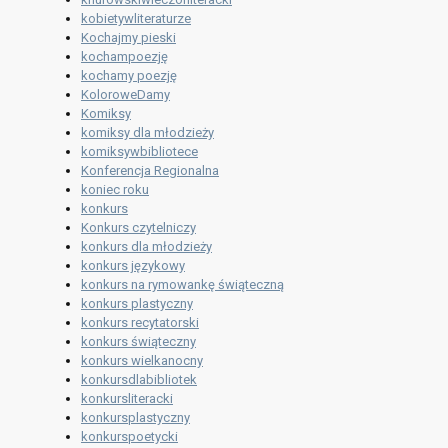
kobietywliteraturze
Kochajmy pieski
kochampoezję
kochamy poezję
KoloroweDamy
Komiksy
komiksy dla młodzieży
komiksywbibliotece
Konferencja Regionalna
koniec roku
konkurs
Konkurs czytelniczy
konkurs dla młodzieży
konkurs językowy
konkurs na rymowankę świąteczną
konkurs plastyczny
konkurs recytatorski
konkurs świąteczny
konkurs wielkanocny
konkursdlabibliotek
konkursliteracki
konkursplastyczny
konkurspoetycki