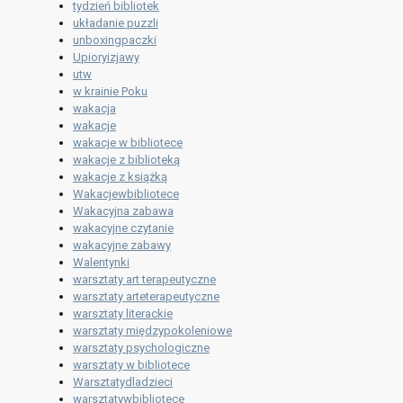
tydzień bibliotek
układanie puzzli
unboxingpaczki
Upioryizjawy
utw
w krainie Poku
wakacja
wakacje
wakacje w bibliotece
wakacje z biblioteką
wakacje z książką
Wakacjewbibliotece
Wakacyjna zabawa
wakacyjne czytanie
wakacyjne zabawy
Walentynki
warsztaty art terapeutyczne
warsztaty arteterapeutyczne
warsztaty literackie
warsztaty międzypokoleniowe
warsztaty psychologiczne
warsztaty w bibliotece
Warsztatydladzieci
warsztatywbibliotece