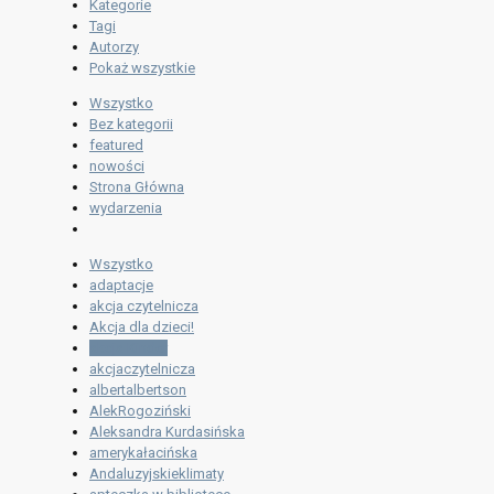
Kategorie
Tagi
Autorzy
Pokaż wszystkie
Wszystko
Bez kategorii
featured
nowości
Strona Główna
wydarzenia
Wszystko
adaptacje
akcja czytelnicza
Akcja dla dzieci!
akcja Kinder
akcjaczytelnicza
albertalbertson
AlekRogoziński
Aleksandra Kurdasińska
amerykałacińska
Andaluzyjskieklimaty