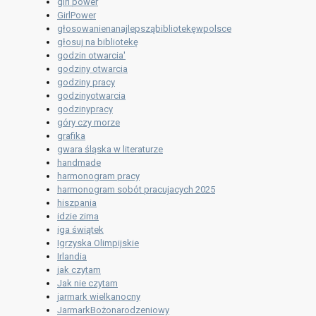
girl power
GirlPower
głosowanienanajlepsząbibliotekęwpolsce
głosuj na bibliotekę
godzin otwarcia'
godziny otwarcia
godziny pracy
godzinyotwarcia
godzinypracy
góry czy morze
grafika
gwara śląska w literaturze
handmade
harmonogram pracy
harmonogram sobót pracujacych 2025
hiszpania
idzie zima
iga świątek
Igrzyska Olimpijskie
Irlandia
jak czytam
Jak nie czytam
jarmark wielkanocny
JarmarkBożonarodzeniowy