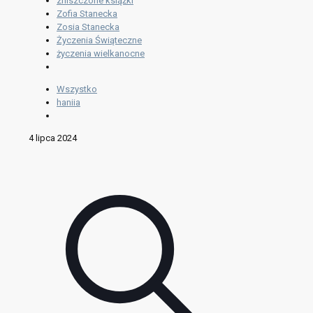
zniszczone książki
Zofia Stanecka
Zosia Stanecka
Życzenia Świąteczne
życzenia wielkanocne
Wszystko
haniia
4 lipca 2024