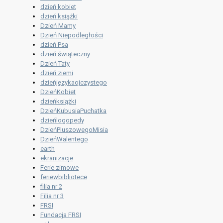
dzień kobiet
dzień książki
Dzień Mamy
Dzień Niepodległości
dzień Psa
dzień świąteczny
Dzień Taty
dzień ziemi
dzieńjęzykaojczystego
DzieńKobiet
dzieńksiążki
DzieńKubusiaPuchatka
dzieńlogopedy
DzieńPluszowegoMisia
DzieńWalentego
earth
ekranizacje
Ferie zimowe
feriewbibliotece
filia nr 2
Filia nr 3
FRSI
Fundacja FRSI