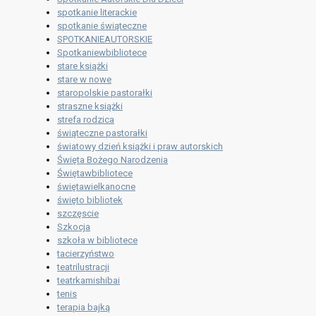
spotkanie literackie
spotkanie świąteczne
SPOTKANIEAUTORSKIE
Spotkaniewbibliotece
stare książki
stare w nowe
staropolskie pastorałki
straszne książki
strefa rodzica
świąteczne pastorałki
światowy dzień książki i praw autorskich
Święta Bożego Narodzenia
Świętawbibliotece
świętawielkanocne
święto bibliotek
szczęscie
Szkocja
szkoła w bibliotece
tacierzyństwo
teatrilustracji
teatrkamishibai
tenis
terapia bajką