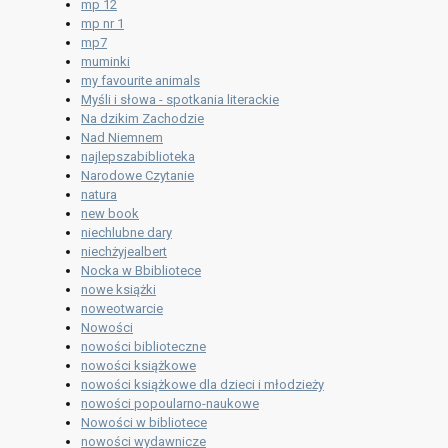
mp 12
mp nr 1
mp7
muminki
my favourite animals
Myśli i słowa - spotkania literackie
Na dzikim Zachodzie
Nad Niemnem
najlepszabiblioteka
Narodowe Czytanie
natura
new book
niechlubne dary
niechżyjealbert
Nocka w Bbibliotece
nowe książki
noweotwarcie
Nowości
nowości biblioteczne
nowości książkowe
nowości książkowe dla dzieci i młodzieży
nowości popoularno-naukowe
Nowości w bibliotece
nowości wydawnicze