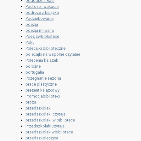
podobizna Basi
Podróże i wakacje
podróże z książką
Podziękowanie
poezja
poezja miłosna
Poezjawbibliotece
Poku
Polecajki biblioteczne
polecajki na wspólne czytanie
Polecenia ksiązek
położne
portugalia
Pożegnanie sezonu
prace plastyczne
prezent książkowy
Promocjabiblioteki
proza
przedszkolaki
przedszkolaki czytają
przedszkolaki w bibliotece
PrzedszkolakiCzytają
przedszkolakiwbibliotece
przedszkoleczyta