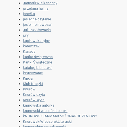
JarmarkWielkanocny
jarzębina halina
jasełka
jesienne czytanie
jesienne nowości
Juliusz Słowacki
jury
kącik wakacyjny
kamyczek
Kanada
kartka świąteczna
Kartki Świąteczne
katalog biblioteki
kibicowanie
Kinder
Klub Książki
Knurów
Knurów czyta
KnurówCzyta
knurowska autorka
knurowski wieczór literacki
kNUROWSKIjARMARKbOŻONARODZENIOWY
KnurowskiWieczorekLiteracki
knurowskiwieczórliteracki