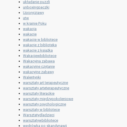
układanie puzzli
unboxingpaczki
Upioryizjawy
utw
w krainie Poku
wakacja
wakacje
wakacje w bibliotece
wakacje z biblioteką
wakacje z książką
Wakacjewbibliotece
Wakacyjna zabawa
wakacyjne czytanie
wakacyjne zabawy
Walentynki
warsztaty art terapeutyczne
warsztaty arteterapeutyczne
warsztaty literackie
warsztaty międzypokoleniowe
warsztaty psychologiczne
warsztaty w bibliotece
Warsztatydladzieci
warsztatywbibliotece
wędrówka po skandynawii