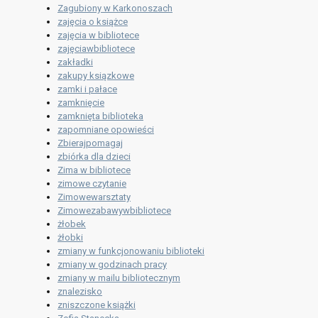
Zagubiony w Karkonoszach
zajęcia o książce
zajęcia w bibliotece
zajęciawbibliotece
zakładki
zakupy ksiązkowe
zamki i pałace
zamknięcie
zamknięta biblioteka
zapomniane opowieści
Zbierajpomagaj
zbiórka dla dzieci
Zima w bibliotece
zimowe czytanie
Zimowewarsztaty
Zimowezabawywbibliotece
żłobek
żłobki
zmiany w funkcjonowaniu biblioteki
zmiany w godzinach pracy
zmiany w mailu bibliotecznym
znalezisko
zniszczone książki