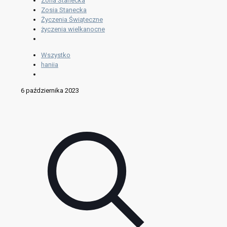
Zofia Stanecka
Zosia Stanecka
Życzenia Świąteczne
życzenia wielkanocne
Wszystko
haniia
6 października 2023