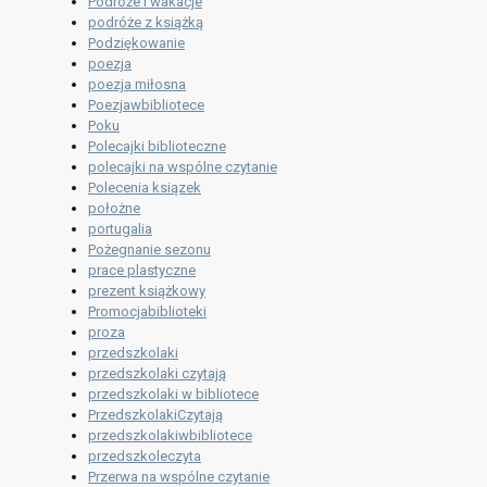
Podróże i wakacje
podróże z książką
Podziękowanie
poezja
poezja miłosna
Poezjawbibliotece
Poku
Polecajki biblioteczne
polecajki na wspólne czytanie
Polecenia ksiązek
położne
portugalia
Pożegnanie sezonu
prace plastyczne
prezent książkowy
Promocjabiblioteki
proza
przedszkolaki
przedszkolaki czytają
przedszkolaki w bibliotece
PrzedszkolakiCzytają
przedszkolakiwbibliotece
przedszkoleczyta
Przerwa na wspólne czytanie