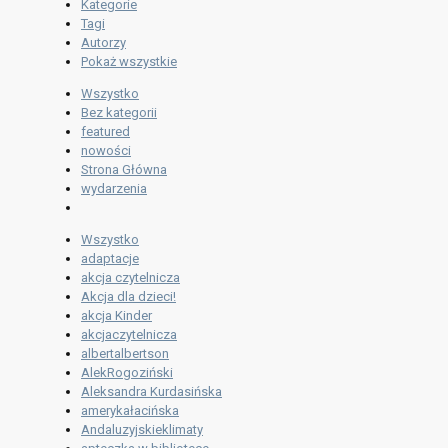
Kategorie
Tagi
Autorzy
Pokaż wszystkie
Wszystko
Bez kategorii
featured
nowości
Strona Główna
wydarzenia
Wszystko
adaptacje
akcja czytelnicza
Akcja dla dzieci!
akcja Kinder
akcjaczytelnicza
albertalbertson
AlekRogoziński
Aleksandra Kurdasińska
amerykałacińska
Andaluzyjskieklimaty