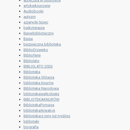
apteczka w bibliotece
artckwknurowie
Audiobooki
autyzm
azjatycki lipiec
bajkoterapia
Banerbiblioteczny
Basia
bezpieczna biblioteka
BiblioDrzewko
Biblioferie
Bibliolato
BIBLIOLATO 2026
Biblioteka
Biblioteka Główna
biblioteka knurów
Biblioteka Narodowa
bibliotekajestkobietą
BIBLIOTEKAKNURÓW
BibliotekaPomaga
bibliotekarkiwakcji
Bibliotekarz inny niż myślisz
biblioteki
biografia