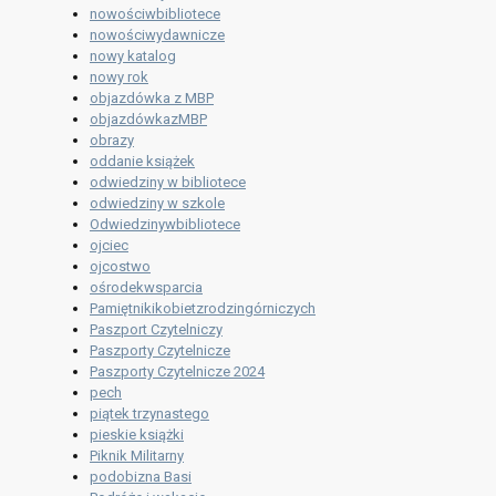
nowościwbibliotece
nowościwydawnicze
nowy katalog
nowy rok
objazdówka z MBP
objazdówkazMBP
obrazy
oddanie książek
odwiedziny w bibliotece
odwiedziny w szkole
Odwiedzinywbibliotece
ojciec
ojcostwo
ośrodekwsparcia
Pamiętnikikobietzrodzingórniczych
Paszport Czytelniczy
Paszporty Czytelnicze
Paszporty Czytelnicze 2024
pech
piątek trzynastego
pieskie książki
Piknik Militarny
podobizna Basi