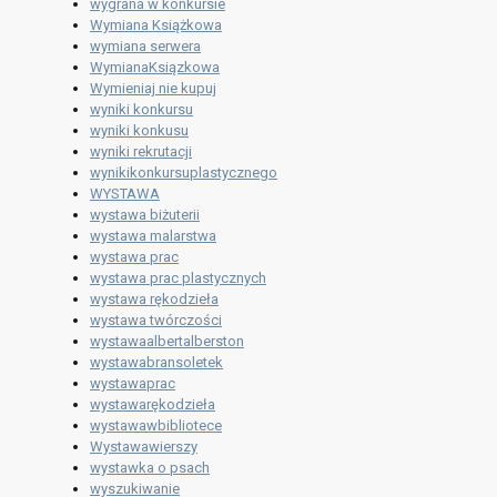
wygrana w konkursie
Wymiana Książkowa
wymiana serwera
WymianaKsiązkowa
Wymieniaj nie kupuj
wyniki konkursu
wyniki konkusu
wyniki rekrutacji
wynikikonkursuplastycznego
WYSTAWA
wystawa biżuterii
wystawa malarstwa
wystawa prac
wystawa prac plastycznych
wystawa rękodzieła
wystawa twórczości
wystawaalbertalberston
wystawabransoletek
wystawaprac
wystawarękodzieła
wystawawbibliotece
Wystawawierszy
wystawka o psach
wyszukiwanie