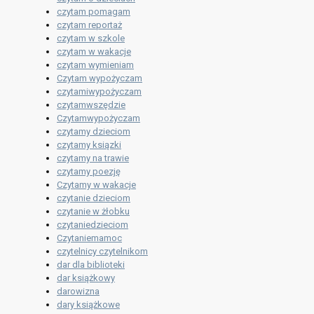
czytam pomagam
czytam reportaż
czytam w szkole
czytam w wakacje
czytam wymieniam
Czytam wypożyczam
czytamiwypożyczam
czytamwszędzie
Czytamwypożyczam
czytamy dzieciom
czytamy ksiązki
czytamy na trawie
czytamy poezję
Czytamy w wakacje
czytanie dzieciom
czytanie w żłobku
czytaniedzieciom
Czytaniemamoc
czytelnicy czytelnikom
dar dla biblioteki
dar książkowy
darowizna
dary książkowe