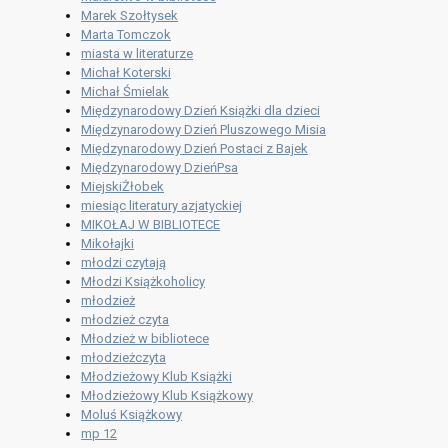
Marek Szołtysek
Marta Tomczok
miasta w literaturze
Michał Koterski
Michał Śmielak
Międzynarodowy Dzień Książki dla dzieci
Międzynarodowy Dzień Pluszowego Misia
Międzynarodowy Dzień Postaci z Bajek
Międzynarodowy DzieńPsa
MiejskiŻłobek
miesiąc literatury azjatyckiej
MIKOŁAJ W BIBLIOTECE
Mikołajki
młodzi czytają
Młodzi Książkoholicy
młodzież
młodzież czyta
Młodzież w bibliotece
młodzieżczyta
Młodzieżowy Klub Książki
Młodzieżowy Klub Książkowy
Moluś Książkowy
mp 12