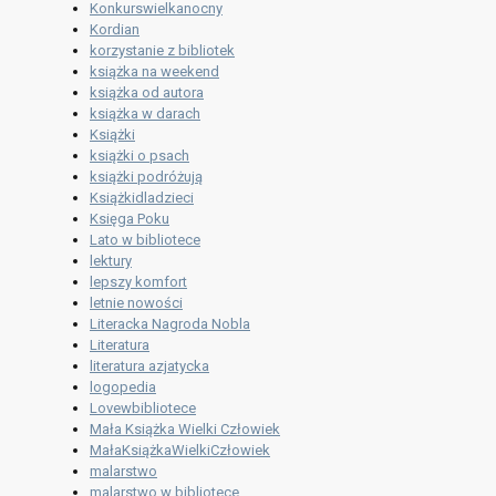
Konkurswielkanocny
Kordian
korzystanie z bibliotek
książka na weekend
książka od autora
książka w darach
Książki
książki o psach
książki podróżują
Książkidladzieci
Księga Poku
Lato w bibliotece
lektury
lepszy komfort
letnie nowości
Literacka Nagroda Nobla
Literatura
literatura azjatycka
logopedia
Lovewbibliotece
Mała Książka Wielki Człowiek
MałaKsiążkaWielkiCzłowiek
malarstwo
malarstwo w bibliotece