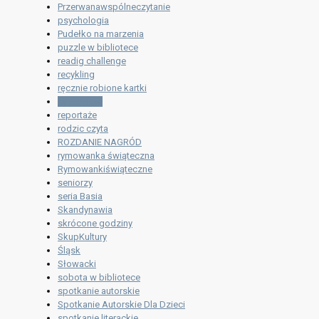
Przerwanawspólneczytanie
psychologia
Pudełko na marzenia
puzzle w bibliotece
readig challenge
recykling
ręcznie robione kartki
rękodzieło
reportaże
rodzic czyta
ROZDANIE NAGRÓD
rymowanka świąteczna
Rymowankiświąteczne
seniorzy
seria Basia
Skandynawia
skrócone godziny
SkupKultury
Śląsk
Słowacki
sobota w bibliotece
spotkanie autorskie
Spotkanie Autorskie Dla Dzieci
spotkanie literackie