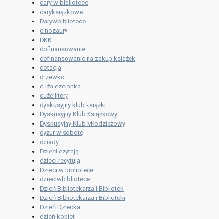
dary w bibliotece
daryksiązkowe
Darywbibliotece
dinozaury
DKK
dofinansowanie
dofinansowanie na zakup książek
dotacja
drzewko
duża czcionka
duże litery
dyskusyjny klub książki
Dyskusyjny Klub Książkowy
Dyskusyjny Klub Młodzieżowy
dyżur w sobotę
dziady
Dzieci czytają
dzieci recytują
Dzieci w bibliotece
dzieciwbibliotece
Dzień Bibliotekarza i Bibliotek
Dzień Bibliotekarza i Biblioteki
Dzień Dziecka
dzień kobiet