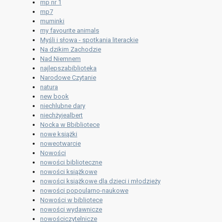
mp nr 1
mp7
muminki
my favourite animals
Myśli i słowa - spotkania literackie
Na dzikim Zachodzie
Nad Niemnem
najlepszabiblioteka
Narodowe Czytanie
natura
new book
niechlubne dary
niechżyjealbert
Nocka w Bbibliotece
nowe książki
noweotwarcie
Nowości
nowości biblioteczne
nowości książkowe
nowości książkowe dla dzieci i młodzieży
nowości popoularno-naukowe
Nowości w bibliotece
nowości wydawnicze
nowościczytelnicze