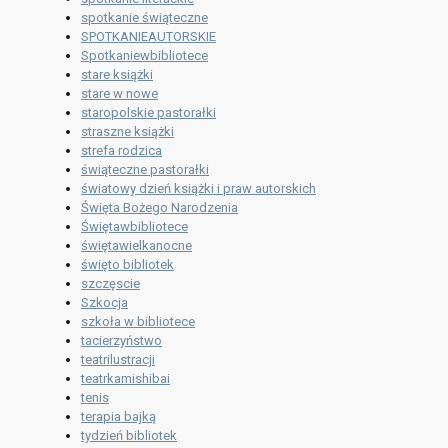
spotkanie świąteczne
SPOTKANIEAUTORSKIE
Spotkaniewbibliotece
stare książki
stare w nowe
staropolskie pastorałki
straszne książki
strefa rodzica
świąteczne pastorałki
światowy dzień książki i praw autorskich
Święta Bożego Narodzenia
Świętawbibliotece
świętawielkanocne
święto bibliotek
szczęscie
Szkocja
szkoła w bibliotece
tacierzyństwo
teatrilustracji
teatrkamishibai
tenis
terapia bajką
tydzień bibliotek