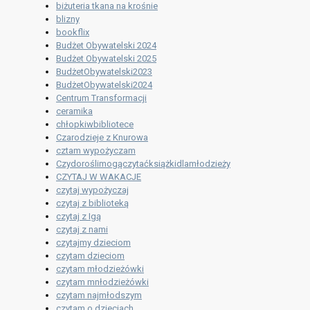
biżuteria tkana na krośnie
blizny
bookflix
Budżet Obywatelski 2024
Budżet Obywatelski 2025
BudżetObywatelski2023
BudżetObywatelski2024
Centrum Transformacji
ceramika
chłopkiwbibliotece
Czarodzieje z Knurowa
cztam wypożyczam
Czydoroślimogączytaćksiążkidlamłodzieży
CZYTAJ W WAKACJE
czytaj wypożyczaj
czytaj z biblioteką
czytaj z Igą
czytaj z nami
czytajmy dzieciom
czytam dzieciom
czytam młodzieżówki
czytam mnłodzieżówki
czytam najmłodszym
czytam o dzieciach