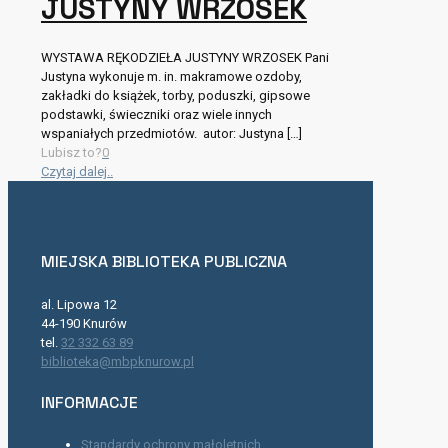
JUSTYNY WRZOSEK
WYSTAWA RĘKODZIEŁA JUSTYNY WRZOSEK Pani
Justyna wykonuje m. in. makramowe ozdoby,
zakładki do książek, torby, poduszki, gipsowe
podstawki, świeczniki oraz wiele innych
wspaniałych przedmiotów. autor: Justyna
[…]
Lubisz to?
0
Czytaj dalej..
MIEJSKA BIBLIOTEKA PUBLICZNA
al. Lipowa 12
44-190 Knurów
tel.
32 332 63 89
biblioteka@mbpknurow.pl
INFORMACJE
Standardy ochrony małoletnich