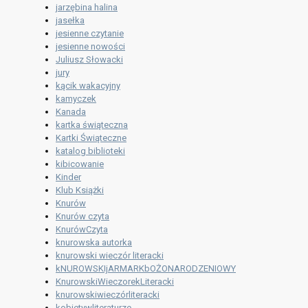
jarzębina halina
jasełka
jesienne czytanie
jesienne nowości
Juliusz Słowacki
jury
kącik wakacyjny
kamyczek
Kanada
kartka świąteczna
Kartki Świąteczne
katalog biblioteki
kibicowanie
Kinder
Klub Książki
Knurów
Knurów czyta
KnurówCzyta
knurowska autorka
knurowski wieczór literacki
kNUROWSKIjARMARKbOŻONARODZENIOWY
KnurowskiWieczorekLiteracki
knurowskiwieczórliteracki
kobietywliteraturze