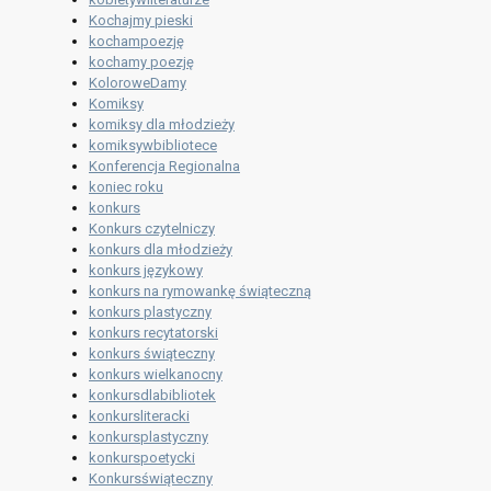
Kochajmy pieski
kochampoezję
kochamy poezję
KoloroweDamy
Komiksy
komiksy dla młodzieży
komiksywbibliotece
Konferencja Regionalna
koniec roku
konkurs
Konkurs czytelniczy
konkurs dla młodzieży
konkurs językowy
konkurs na rymowankę świąteczną
konkurs plastyczny
konkurs recytatorski
konkurs świąteczny
konkurs wielkanocny
konkursdlabibliotek
konkursliteracki
konkursplastyczny
konkurspoetycki
Konkursświąteczny