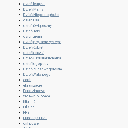
dzień książki
Dzień Mamy
Dzień Niepodległości
dzień Psa
dzień świąteczny
Dzień Taty
dzień ziemi
dzieńjęzykaojczystego
DzieńKobiet
dzieńksiążki
DzieńKubusiaPuchatka
dzieńlogopedy
DzieńPluszowegoMisia
DzieńWalentego
earth
ekranizacje
Ferie zimowe
feriewbibliotece
filia nr 2
Filia nr 3
FRSI
Fundacja FRSI
girl power