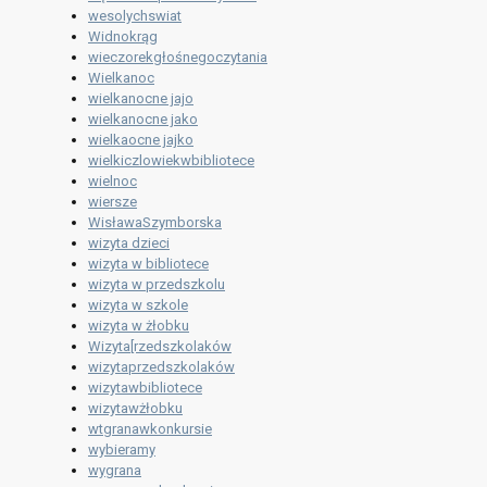
wesolychswiat
Widnokrąg
wieczorekgłośnegoczytania
Wielkanoc
wielkanocne jajo
wielkanocne jako
wielkaocne jajko
wielkiczlowiekwbibliotece
wielnoc
wiersze
WisławaSzymborska
wizyta dzieci
wizyta w bibliotece
wizyta w przedszkolu
wizyta w szkole
wizyta w żłobku
Wizyta[rzedszkolaków
wizytaprzedszkolaków
wizytawbibliotece
wizytawżłobku
wtgranawkonkursie
wybieramy
wygrana