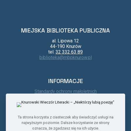
MIEJSKA BIBLIOTEKA PUBLICZNA
al. Lipowa 12
44-190 Knurów
tel.
32 332 63 89
biblioteka@mbpknurow.pl
INFORMACJE
Standardy ochrony małoletnich
Kontakt
Regulamin
Deklaracja dostępności
BIP
Ta strona korzysta z ciasteczek aby świadczyć usługi na
najwyższym poziomie. Dalsze korzystanie ze strony
oznacza, że zgadzasz się na ich użycie.