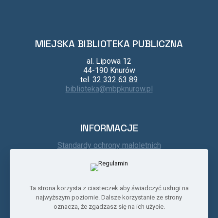
MIEJSKA BIBLIOTEKA PUBLICZNA
al. Lipowa 12
44-190 Knurów
tel.
32 332 63 89
biblioteka@mbpknurow.pl
INFORMACJE
Standardy ochrony małoletnich
Kontakt
Regulamin
Deklaracja dostępności
BIP
Ta strona korzysta z ciasteczek aby świadczyć usługi na
najwyższym poziomie. Dalsze korzystanie ze strony
oznacza, że zgadzasz się na ich użycie.