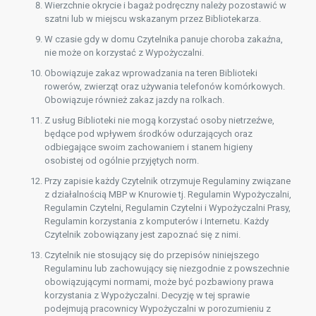
Wierzchnie okrycie i bagaż podręczny należy pozostawić w
szatni lub w miejscu wskazanym przez Bibliotekarza.
W czasie gdy w domu Czytelnika panuje choroba zakaźna,
nie może on korzystać z Wypożyczalni.
Obowiązuje zakaz wprowadzania na teren Biblioteki
rowerów, zwierząt oraz używania telefonów komórkowych.
Obowiązuje również zakaz jazdy na rolkach.
Z usług Biblioteki nie mogą korzystać osoby nietrzeźwe,
będące pod wpływem środków odurzających oraz
odbiegające swoim zachowaniem i stanem higieny
osobistej od ogólnie przyjętych norm.
Przy zapisie każdy Czytelnik otrzymuje Regulaminy związane
z działalnością MBP w Knurowie tj. Regulamin Wypożyczalni,
Regulamin Czytelni, Regulamin Czytelni i Wypożyczalni Prasy,
Regulamin korzystania z komputerów i Internetu. Każdy
Czytelnik zobowiązany jest zapoznać się z nimi.
Czytelnik nie stosujący się do przepisów niniejszego
Regulaminu lub zachowujący się niezgodnie z powszechnie
obowiązującymi normami, może być pozbawiony prawa
korzystania z Wypożyczalni. Decyzję w tej sprawie
podejmują pracownicy Wypożyczalni w porozumieniu z