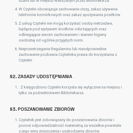
szatni lub w miejscu wskazanym przez Bibliotekarza.
W Czytelni obowiązuje zachowanie ciszy, zakaz używania
telefonów komórkowych oraz zakaz spożywania posiłków.
Z usług Czytelni nie mogą korzystać osoby nietrzeźwe,
będące pod wpływem środków odurzających oraz
odbiegające swoim zachowaniem i stanem higieny
osobistej od ogólnie przyjętych norm.
Nieprzestrzeganie Regulaminu lub nieodpowiednie
zachowanie pozbawia Czytelnika prawa do korzystania z
Czytelni.
§2. ZASADY UDOSTĘPNIANIA
. Z księgozbioru Czytelni korzysta się wyłącznie na miejscu i
tylko za pośrednictwem Bibliotekarza.
§3. POSZANOWANIE ZBIORÓW
Czytelnik jest zobowiązany do poszanowania zbiorów i
ponosi odpowiedzialność materialną za wszelkie powstałe
z jego winy zniszczenia i uszkodzenia zbiorów.