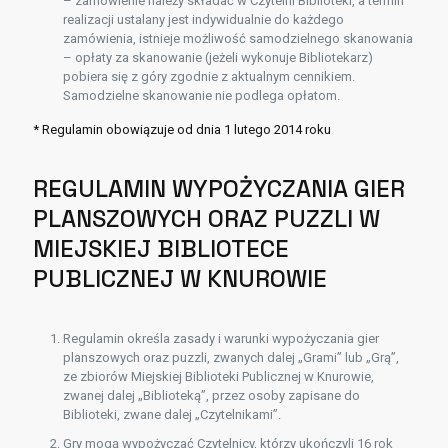
– zamówienie należy składać w Czytelni Biblioteki, a termin
realizacji ustalany jest indywidualnie do każdego
zamówienia, istnieje możliwość samodzielnego skanowania
– opłaty za skanowanie (jeżeli wykonuje Bibliotekarz)
pobiera się z góry zgodnie z aktualnym cennikiem.
Samodzielne skanowanie nie podlega opłatom.
* Regulamin obowiązuje od dnia 1 lutego 2014 roku
REGULAMIN WYPOŻYCZANIA GIER
PLANSZOWYCH ORAZ PUZZLI W
MIEJSKIEJ BIBLIOTECE
PUBLICZNEJ W KNUROWIE
Regulamin określa zasady i warunki wypożyczania gier
planszowych oraz puzzli, zwanych dalej „Grami” lub „Grą”,
ze zbiorów Miejskiej Biblioteki Publicznej w Knurowie,
zwanej dalej „Biblioteką”, przez osoby zapisane do
Biblioteki, zwane dalej „Czytelnikami”.
Gry mogą wypożyczać Czytelnicy, którzy ukończyli 16 rok