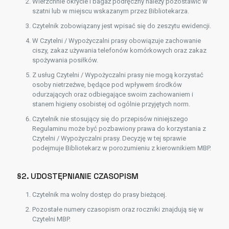
Wierzchnie okrycie i bagaż podręczny należy pozostawić w
szatni lub w miejscu wskazanym przez Bibliotekarza.
Czytelnik zobowiązany jest wpisać się do zeszytu ewidencji.
W Czytelni / Wypożyczalni prasy obowiązuje zachowanie
ciszy, zakaz używania telefonów komórkowych oraz zakaz
spożywania posiłków.
Z usług Czytelni / Wypożyczalni prasy nie mogą korzystać
osoby nietrzeźwe, będące pod wpływem środków
odurzających oraz odbiegające swoim zachowaniem i
stanem higieny osobistej od ogólnie przyjętych norm.
Czytelnik nie stosujący się do przepisów niniejszego
Regulaminu może być pozbawiony prawa do korzystania z
Czytelni / Wypożyczalni prasy. Decyzję w tej sprawie
podejmuje Bibliotekarz w porozumieniu z kierownikiem MBP.
§2. UDOSTĘPNIANIE CZASOPISM
Czytelnik ma wolny dostęp do prasy bieżącej.
Pozostałe numery czasopism oraz roczniki znajdują się w
Czytelni MBP.