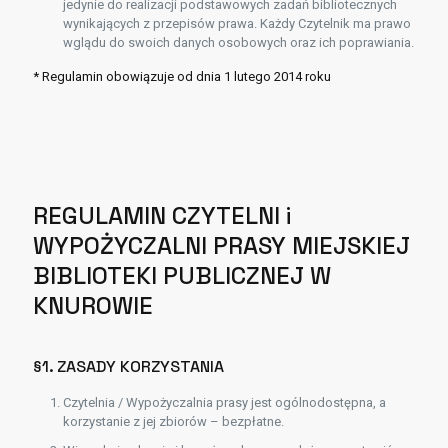
jedynie do realizacji podstawowych zadań bibliotecznych
wynikających z przepisów prawa. Każdy Czytelnik ma prawo
wglądu do swoich danych osobowych oraz ich poprawiania.
* Regulamin obowiązuje od dnia 1 lutego 2014 roku
REGULAMIN CZYTELNI i
WYPOŻYCZALNI PRASY MIEJSKIEJ
BIBLIOTEKI PUBLICZNEJ W
KNUROWIE
§1. ZASADY KORZYSTANIA
Czytelnia / Wypożyczalnia prasy jest ogólnodostępna, a
korzystanie z jej zbiorów – bezpłatne.