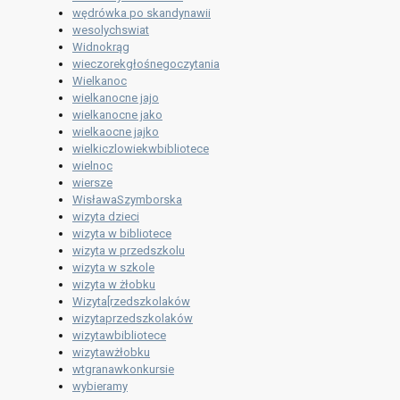
wędrówka po skandynawii
wesolychswiat
Widnokrąg
wieczorekgłośnegoczytania
Wielkanoc
wielkanocne jajo
wielkanocne jako
wielkaocne jajko
wielkiczlowiekwbibliotece
wielnoc
wiersze
WisławaSzymborska
wizyta dzieci
wizyta w bibliotece
wizyta w przedszkolu
wizyta w szkole
wizyta w żłobku
Wizyta[rzedszkolaków
wizytaprzedszkolaków
wizytawbibliotece
wizytawżłobku
wtgranawkonkursie
wybieramy