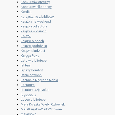
Konkursświąteczny
Konkurswielkanocny
Kordian
korzystanie z bibliotek
książka na weekend
książka od autora
książka w darach
Książki
książki o psach
książki podróżują
Książkidladzieci
Księga Poku
Lato w bibliotece
lektury
lepszy komfort
letnie nowości
Literacka Nagroda Nobla
Literatura
literatura azjatycka
logopedia
Lovewbibliotece
Mała Książka Wielki Człowiek
MałaKsiążkaWielkiCzłowiek
malarstwo