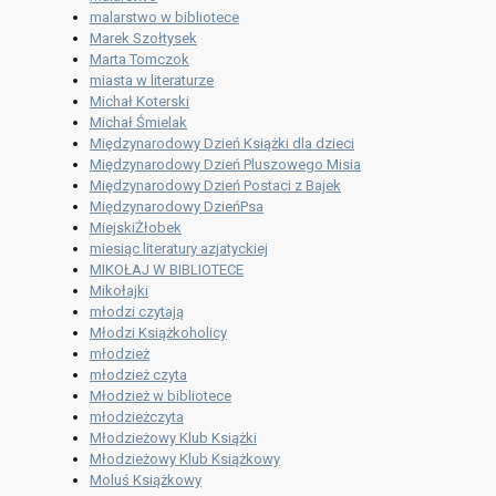
malarstwo w bibliotece
Marek Szołtysek
Marta Tomczok
miasta w literaturze
Michał Koterski
Michał Śmielak
Międzynarodowy Dzień Książki dla dzieci
Międzynarodowy Dzień Pluszowego Misia
Międzynarodowy Dzień Postaci z Bajek
Międzynarodowy DzieńPsa
MiejskiŻłobek
miesiąc literatury azjatyckiej
MIKOŁAJ W BIBLIOTECE
Mikołajki
młodzi czytają
Młodzi Książkoholicy
młodzież
młodzież czyta
Młodzież w bibliotece
młodzieżczyta
Młodzieżowy Klub Książki
Młodzieżowy Klub Książkowy
Moluś Książkowy