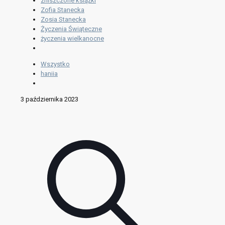
zniszczone książki
Zofia Stanecka
Zosia Stanecka
Życzenia Świąteczne
życzenia wielkanocne
Wszystko
haniia
3 października 2023