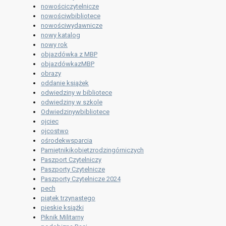
nowościczytelnicze
nowościwbibliotece
nowościwydawnicze
nowy katalog
nowy rok
objazdówka z MBP
objazdówkazMBP
obrazy
oddanie książek
odwiedziny w bibliotece
odwiedziny w szkole
Odwiedzinywbibliotece
ojciec
ojcostwo
ośrodekwsparcia
Pamiętnikikobietzrodzingórniczych
Paszport Czytelniczy
Paszporty Czytelnicze
Paszporty Czytelnicze 2024
pech
piątek trzynastego
pieskie książki
Piknik Militarny