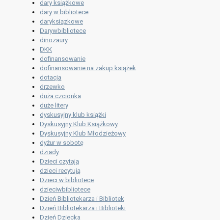
dary książkowe
dary w bibliotece
daryksiązkowe
Darywbibliotece
dinozaury
DKK
dofinansowanie
dofinansowanie na zakup książek
dotacja
drzewko
duża czcionka
duże litery
dyskusyjny klub książki
Dyskusyjny Klub Książkowy
Dyskusyjny Klub Młodzieżowy
dyżur w sobotę
dziady
Dzieci czytają
dzieci recytują
Dzieci w bibliotece
dzieciwbibliotece
Dzień Bibliotekarza i Bibliotek
Dzień Bibliotekarza i Biblioteki
Dzień Dziecka