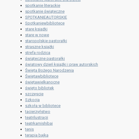
spotkanie literackie
spotkanie świąteczne
SPOTKANIEAUTORSKIE
Spotkaniewbibliotece
stare książki
stare w nowe
staropolskie pastorałki
straszne książki
strefa rodzica
świąteczne pastorałki
światowy dzień książki i praw autorskich
Święta Bożego Narodzenia
Świętawbibliotece
świętawielkanocne
święto bibliotek
szczęscie
Szkocja
szkoła w bibliotece
tacierzyństwo
teatrilustracji
teatrkamishibai
tenis
terapia bajką