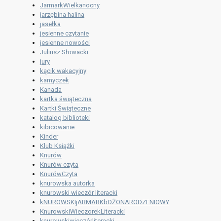
JarmarkWielkanocny
jarzębina halina
jasełka
jesienne czytanie
jesienne nowości
Juliusz Słowacki
jury
kącik wakacyjny
kamyczek
Kanada
kartka świąteczna
Kartki Świąteczne
katalog biblioteki
kibicowanie
Kinder
Klub Książki
Knurów
Knurów czyta
KnurówCzyta
knurowska autorka
knurowski wieczór literacki
kNUROWSKIjARMARKbOŻONARODZENIOWY
KnurowskiWieczorekLiteracki
knurowskiwieczórliteracki