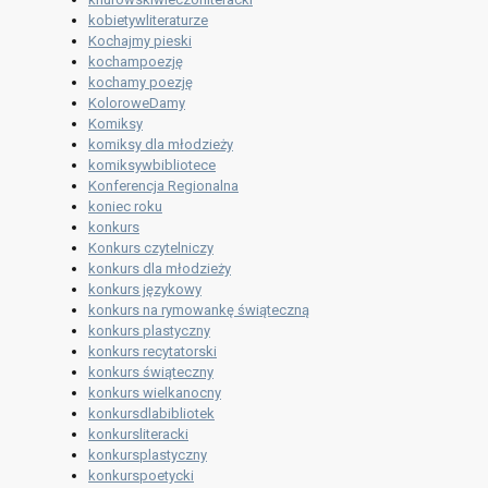
kobietywliteraturze
Kochajmy pieski
kochampoezję
kochamy poezję
KoloroweDamy
Komiksy
komiksy dla młodzieży
komiksywbibliotece
Konferencja Regionalna
koniec roku
konkurs
Konkurs czytelniczy
konkurs dla młodzieży
konkurs językowy
konkurs na rymowankę świąteczną
konkurs plastyczny
konkurs recytatorski
konkurs świąteczny
konkurs wielkanocny
konkursdlabibliotek
konkursliteracki
konkursplastyczny
konkurspoetycki