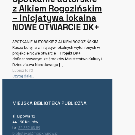
z Alkiem Rogozińskim
– inicjatywa lokalna
NOWE OTWARCIE DK+
SPOTKANIE AUTORSKIE Z ALKIEM ROGOZIŃSKIM
Rusza kolejna z inicjatyw lokalnych wyłonionych w
projekcie Nowe otwarcie – Projekt DK+
dofinansowanym ze środków Ministerstwo Kultury i
Dziedzictwa Narodowego
[…]
Lubisz to?
0
Czytaj dalej..
MIEJSKA BIBLIOTEKA PUBLICZNA
al. Lipowa 12
44-190 Knurów
tel.
32 332 63 89
biblioteka@mbpknurow.pl