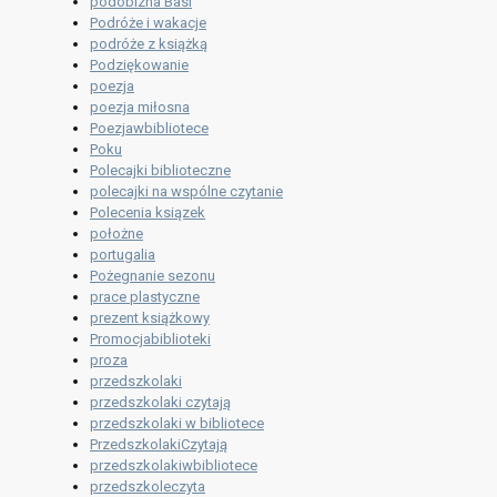
podobizna Basi
Podróże i wakacje
podróże z książką
Podziękowanie
poezja
poezja miłosna
Poezjawbibliotece
Poku
Polecajki biblioteczne
polecajki na wspólne czytanie
Polecenia ksiązek
położne
portugalia
Pożegnanie sezonu
prace plastyczne
prezent książkowy
Promocjabiblioteki
proza
przedszkolaki
przedszkolaki czytają
przedszkolaki w bibliotece
PrzedszkolakiCzytają
przedszkolakiwbibliotece
przedszkoleczyta