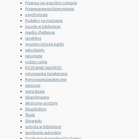
Przerwa na wspólne czytanie
Przerwanawspólneczytanie
psychologia
Pudełko na marzenia
puzzle w bibliotece
readig challenge
recykling
ręcznie robione kartki
rękodzieło
reportaże
rodzic czyta
ROZDANIE NAGRÓD
rymowanka świąteczna
Rymowankiświąteczne
seniorzy
seria Basia
Skandynawia
skrócone godziny
SkupKultury
Śląsk
Słowacki
sobota w bibliotece
spotkanie autorskie
Spotkanie Autorskie Dla Dzieci