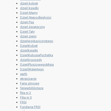
dzień kobiet
dzień książki
Dzień Mamy
Dzień Niepodległości
dzień Psa
dzień świąteczny
Dzień Taty
dzień ziemi
dzieńjęzykaojczystego
DzieńKobiet
dzieńksiążki
DzieńKubusiaPuchatka
dzieńlogopedy
DzieńPluszowegoMisia
DzieńWalentego
earth
ekranizacje
Ferie zimowe
feriewbibliotece
filia nr 2
Filia nr 3
FRSI
Fundacja FRSI