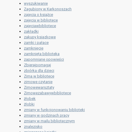
wyszukiwanie
Zagubiony w Karkonoszach
zajęcia o książce
zajęcia w bibliotece
zajęciawbibliotece
zakładki
zakupy ksiązkowe
zamki i pałace
zamknięcie
zamknięta biblioteka
zapomniane opowieści
Zbierajpomagaj
zbiórka dla dzieci
Zima w bibliotece
zimowe czytanie
Zimowewarsztaty
Zimowezabawywbibliotece
żłobek
żłobki
zmiany w funkcjonowaniu biblioteki
zmiany w godzinach pracy
zmiany w mailu bibliotecznym
znalezisko