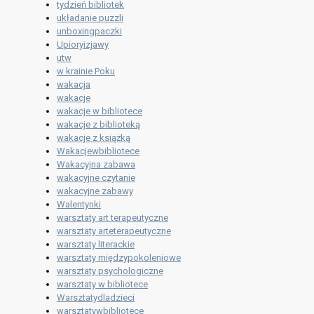
tydzień bibliotek
układanie puzzli
unboxingpaczki
Upioryizjawy
utw
w krainie Poku
wakacja
wakacje
wakacje w bibliotece
wakacje z biblioteką
wakacje z książką
Wakacjewbibliotece
Wakacyjna zabawa
wakacyjne czytanie
wakacyjne zabawy
Walentynki
warsztaty art terapeutyczne
warsztaty arteterapeutyczne
warsztaty literackie
warsztaty międzypokoleniowe
warsztaty psychologiczne
warsztaty w bibliotece
Warsztatydladzieci
warsztatywbibliotece