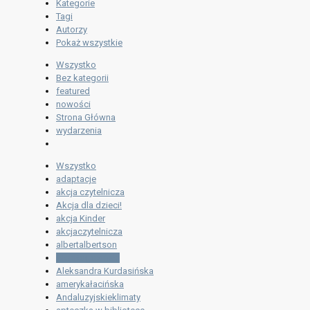
Kategorie
Tagi
Autorzy
Pokaż wszystkie
Wszystko
Bez kategorii
featured
nowości
Strona Główna
wydarzenia
Wszystko
adaptacje
akcja czytelnicza
Akcja dla dzieci!
akcja Kinder
akcjaczytelnicza
albertalbertson
AlekRogoziński
Aleksandra Kurdasińska
amerykałacińska
Andaluzyjskieklimaty