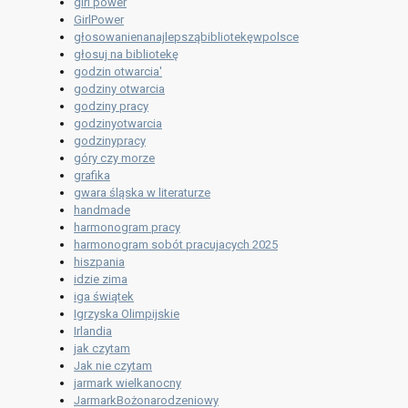
girl power
GirlPower
głosowanienanajlepsząbibliotekęwpolsce
głosuj na bibliotekę
godzin otwarcia'
godziny otwarcia
godziny pracy
godzinyotwarcia
godzinypracy
góry czy morze
grafika
gwara śląska w literaturze
handmade
harmonogram pracy
harmonogram sobót pracujacych 2025
hiszpania
idzie zima
iga świątek
Igrzyska Olimpijskie
Irlandia
jak czytam
Jak nie czytam
jarmark wielkanocny
JarmarkBożonarodzeniowy