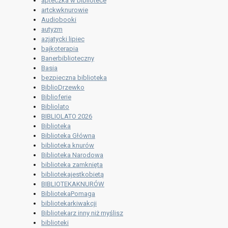
apteczka w bibliotece
artckwknurowie
Audiobooki
autyzm
azjatycki lipiec
bajkoterapia
Banerbiblioteczny
Basia
bezpieczna biblioteka
BiblioDrzewko
Biblioferie
Bibliolato
BIBLIOLATO 2026
Biblioteka
Biblioteka Główna
biblioteka knurów
Biblioteka Narodowa
biblioteka zamknięta
bibliotekajestkobietą
BIBLIOTEKAKNURÓW
BibliotekaPomaga
bibliotekarkiwakcji
Bibliotekarz inny niż myślisz
biblioteki