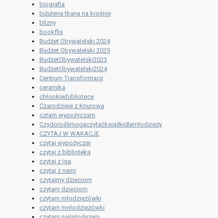
biografia
biżuteria tkana na krośnie
blizny
bookflix
Budżet Obywatelski 2024
Budżet Obywatelski 2025
BudżetObywatelski2023
BudżetObywatelski2024
Centrum Transformacji
ceramika
chłopkiwbibliotece
Czarodzieje z Knurowa
cztam wypożyczam
Czydoroślimogączytaćksiążkidlamłodzieży
CZYTAJ W WAKACJE
czytaj wypożyczaj
czytaj z biblioteką
czytaj z Igą
czytaj z nami
czytajmy dzieciom
czytam dzieciom
czytam młodzieżówki
czytam mnłodzieżówki
czytam najmłodszym