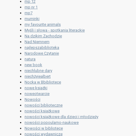
mp 12
mp nr 1
mp7
muminki
my favourite animals
Myśli i słowa - spotkania literackie
Na dzikim Zachodzie
Nad Niemnem
najlepszabiblioteka
Narodowe Czytanie
natura
new book
niechlubne dary
niechżyjealbert
Nocka w Bbibliotece
nowe książki
noweotwarcie
Nowości
nowości biblioteczne
nowości książkowe
nowości książkowe dla dzieci i młodzieży
nowości popoularno-naukowe
Nowości w bibliotece
nowości wydawnicze