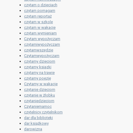
czytam o dzieciach
czytam pomagam
czytam reportaż
czytam w szkole
czytam w wakacje
czytam wymieniam
Czytam wypożyczam
czytamiwypożyczam
czytamwszędzie
Czytamwypożyczam
czytamy dzieciom
czytamy ksiązki
czytamy na trawie
czytamy poezję
Czytamy w wakacje
czytanie dzieciom
czytanie w żłobku
czytaniedzieciom
Czytaniemamoc
czytelnicy czytelnikom
dar dla biblioteki
dar książkowy
darowizna