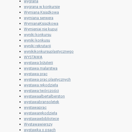
wygrana
wygrana w konkursie
Wymiana Książkowa
wymiana serwera
WymianaKsiązkowa
Wymieniaj nie kupuj
wyniki konkursu
wyniki konkusu
wyniki rekrutacji
wynikikonkursuplastycznego
WYSTAWA
wystawa biżuterii
wystawa malarstwa
wystawa prac
wystawa prac plastycznych
wystawa rękodzieła
wystawa twórczości
wystawaalbertalberston
wystawabransoletek
wystawaprac
wystawarękodzieła
wystawawbibliotece
Wystawawierszy
wystawka o psach