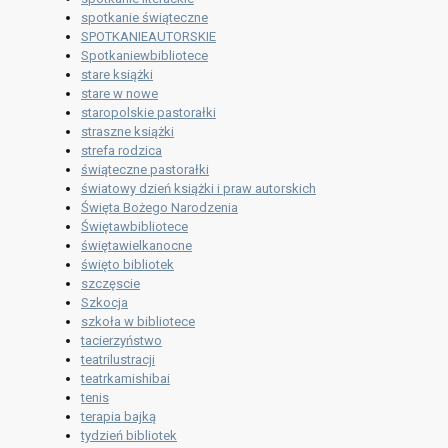
spotkanie świąteczne
SPOTKANIEAUTORSKIE
Spotkaniewbibliotece
stare książki
stare w nowe
staropolskie pastorałki
straszne książki
strefa rodzica
świąteczne pastorałki
światowy dzień książki i praw autorskich
Święta Bożego Narodzenia
Świętawbibliotece
świętawielkanocne
święto bibliotek
szczęscie
Szkocja
szkoła w bibliotece
tacierzyństwo
teatrilustracji
teatrkamishibai
tenis
terapia bajką
tydzień bibliotek