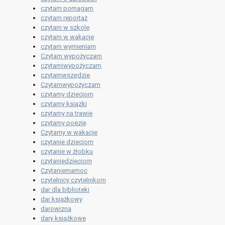
czytam pomagam
czytam reportaż
czytam w szkole
czytam w wakacje
czytam wymieniam
Czytam wypożyczam
czytamiwypożyczam
czytamwszędzie
Czytamwypożyczam
czytamy dzieciom
czytamy ksiązki
czytamy na trawie
czytamy poezję
Czytamy w wakacje
czytanie dzieciom
czytanie w żłobku
czytaniedzieciom
Czytaniemamoc
czytelnicy czytelnikom
dar dla biblioteki
dar książkowy
darowizna
dary książkowe