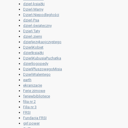
dzień książki
Dzień Mamy
Dzień Niepodległości
dzień Psa
dzień świąteczny
Dzień Taty
dzień ziemi
dzieńjęzykaojczystego
DzieńKobiet
dzieńksiążki
DzieńKubusiaPuchatka
dzieńlogopedy
DzieńPluszowegoMisia
DzieńWalentego
earth
ekranizacje
Ferie zimowe
feriewbibliotece
filia nr 2
Filia nr 3
FRSI
Fundacja FRSI
girl power