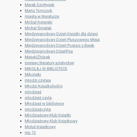
Marek Szołtysek
Marta Tomczok
miasta w literaturze
Michał Koterski
Michał Śmielak
Międzynarodowy Dzień Książki dla dzieci
Międzynarodowy Dzień Pluszowego Misia
Międzynarodowy Dzień Postaci z Bajek
Międzynarodowy DzieńPsa
MiejskiŻłobek
miesiąc literatury azjatyckiej
MIKOŁAJ W BIBLIOTECE
Mikołajki
młodzi czytają
Młodzi Książkoholicy
młodzież
młodzież czyta
Młodzież w bibliotece
młodzieżczyta
Młodzieżowy Klub Książki
Młodzieżowy Klub Książkowy
Moluś Książkowy
mp 12