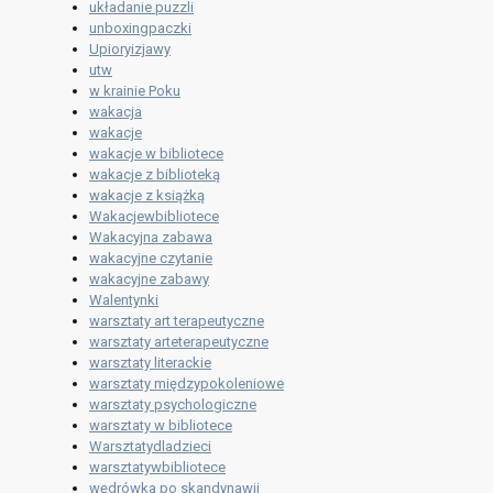
układanie puzzli
unboxingpaczki
Upioryizjawy
utw
w krainie Poku
wakacja
wakacje
wakacje w bibliotece
wakacje z biblioteką
wakacje z książką
Wakacjewbibliotece
Wakacyjna zabawa
wakacyjne czytanie
wakacyjne zabawy
Walentynki
warsztaty art terapeutyczne
warsztaty arteterapeutyczne
warsztaty literackie
warsztaty międzypokoleniowe
warsztaty psychologiczne
warsztaty w bibliotece
Warsztatydladzieci
warsztatywbibliotece
wędrówka po skandynawii