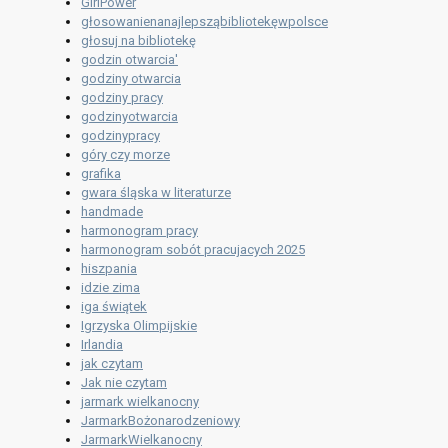
GirlPower
głosowanienanajlepsząbibliotekęwpolsce
głosuj na bibliotekę
godzin otwarcia'
godziny otwarcia
godziny pracy
godzinyotwarcia
godzinypracy
góry czy morze
grafika
gwara śląska w literaturze
handmade
harmonogram pracy
harmonogram sobót pracujacych 2025
hiszpania
idzie zima
iga świątek
Igrzyska Olimpijskie
Irlandia
jak czytam
Jak nie czytam
jarmark wielkanocny
JarmarkBożonarodzeniowy
JarmarkWielkanocny