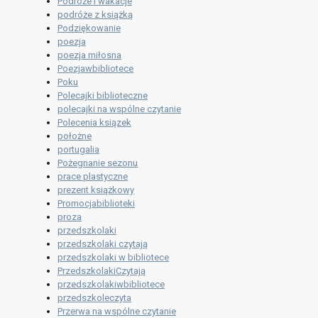
Podróże i wakacje
podróże z książką
Podziękowanie
poezja
poezja miłosna
Poezjawbibliotece
Poku
Polecajki biblioteczne
polecajki na wspólne czytanie
Polecenia ksiązek
położne
portugalia
Pożegnanie sezonu
prace plastyczne
prezent książkowy
Promocjabiblioteki
proza
przedszkolaki
przedszkolaki czytają
przedszkolaki w bibliotece
PrzedszkolakiCzytają
przedszkolakiwbibliotece
przedszkoleczyta
Przerwa na wspólne czytanie