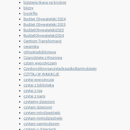
biżuteria tkana na krośnie
blizny
bookflix
Budżet Obywatelski 2024
Budżet Obywatelski 2025
BudżetObywatelski2023
BudżetObywatelski2024
Centrum Transformacji
ceramika
chłopkiwbibliotece
Czarodzieje z Knurowa
cztam wypożyczam
Czydoroślimogączytaćksiążkidlamłodzieży
CZYTAJ W WAKACJE
czytaj wypożyczaj
czytaj z biblioteką
czytaj z Igą
czytaj z nami
czytajmy dzieciom
czytam dzieciom
czytam młodzieżówki
czytam mnłodzieżówki
czytam najmłodszym
czytam o dzieciach