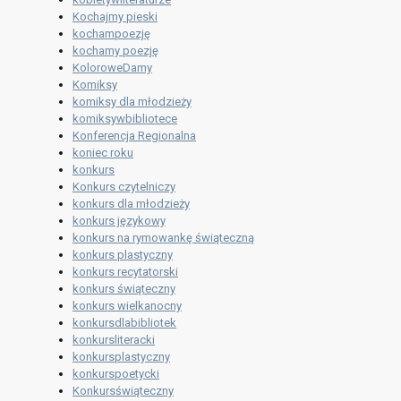
Kochajmy pieski
kochampoezję
kochamy poezję
KoloroweDamy
Komiksy
komiksy dla młodzieży
komiksywbibliotece
Konferencja Regionalna
koniec roku
konkurs
Konkurs czytelniczy
konkurs dla młodzieży
konkurs językowy
konkurs na rymowankę świąteczną
konkurs plastyczny
konkurs recytatorski
konkurs świąteczny
konkurs wielkanocny
konkursdlabibliotek
konkursliteracki
konkursplastyczny
konkurspoetycki
Konkursświąteczny