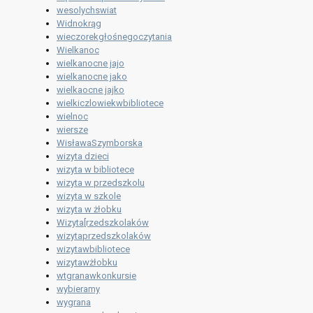
wesolychswiat
Widnokrąg
wieczorekgłośnegoczytania
Wielkanoc
wielkanocne jajo
wielkanocne jako
wielkaocne jajko
wielkiczlowiekwbibliotece
wielnoc
wiersze
WisławaSzymborska
wizyta dzieci
wizyta w bibliotece
wizyta w przedszkolu
wizyta w szkole
wizyta w żłobku
Wizyta[rzedszkolaków
wizytaprzedszkolaków
wizytawbibliotece
wizytawżłobku
wtgranawkonkursie
wybieramy
wygrana