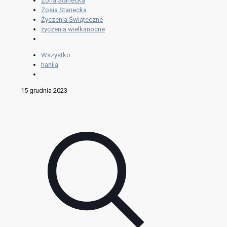
Zofia Stanecka
Zosia Stanecka
Życzenia Świąteczne
życzenia wielkanocne
Wszystko
haniia
15 grudnia 2023