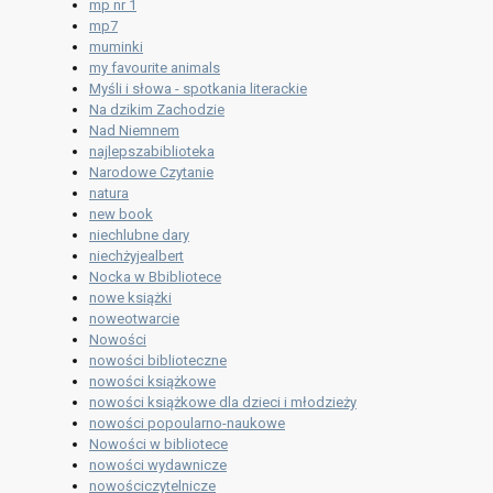
mp nr 1
mp7
muminki
my favourite animals
Myśli i słowa - spotkania literackie
Na dzikim Zachodzie
Nad Niemnem
najlepszabiblioteka
Narodowe Czytanie
natura
new book
niechlubne dary
niechżyjealbert
Nocka w Bbibliotece
nowe książki
noweotwarcie
Nowości
nowości biblioteczne
nowości książkowe
nowości książkowe dla dzieci i młodzieży
nowości popoularno-naukowe
Nowości w bibliotece
nowości wydawnicze
nowościczytelnicze