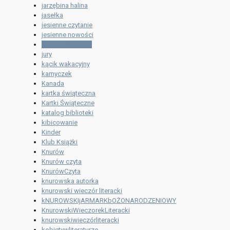
jarzębina halina
jasełka
jesienne czytanie
jesienne nowości
Juliusz Słowacki
jury
kącik wakacyjny
kamyczek
Kanada
kartka świąteczna
Kartki Świąteczne
katalog biblioteki
kibicowanie
Kinder
Klub Książki
Knurów
Knurów czyta
KnurówCzyta
knurowska autorka
knurowski wieczór literacki
kNUROWSKIjARMARKbOŻONARODZENIOWY
KnurowskiWieczorekLiteracki
knurowskiwieczórliteracki
kobietywliteraturze