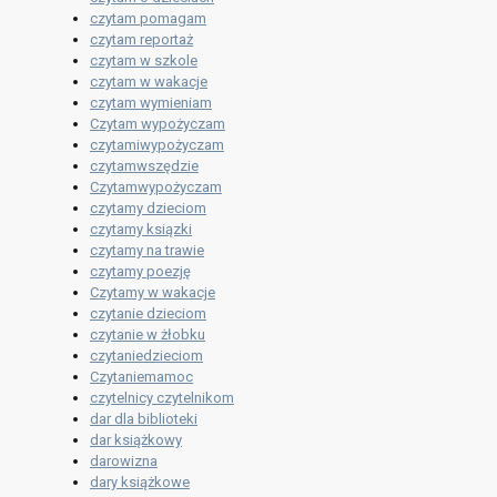
czytam pomagam
czytam reportaż
czytam w szkole
czytam w wakacje
czytam wymieniam
Czytam wypożyczam
czytamiwypożyczam
czytamwszędzie
Czytamwypożyczam
czytamy dzieciom
czytamy ksiązki
czytamy na trawie
czytamy poezję
Czytamy w wakacje
czytanie dzieciom
czytanie w żłobku
czytaniedzieciom
Czytaniemamoc
czytelnicy czytelnikom
dar dla biblioteki
dar książkowy
darowizna
dary książkowe