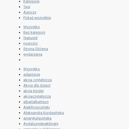
Kategorie
Tagi
Autorzy
Pokaż wszystkie
Wszystko
Bez kategorii
featured
nowości
Strona Główna
wydarzenia
Wszystko
adaptacje
akcja czytelnicza
Akcja dla dzieci!
akcja Kinder
akcjaczytelnicza
albertalbertson
AlekRogoziński
Aleksandra Kurdasińska
amerykałacińska
Andaluzyjskieklimaty