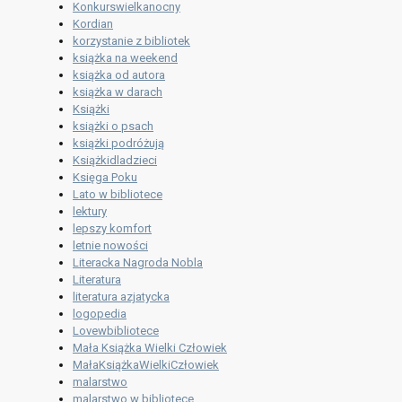
Konkurswielkanocny
Kordian
korzystanie z bibliotek
książka na weekend
książka od autora
książka w darach
Książki
książki o psach
książki podróżują
Książkidladzieci
Księga Poku
Lato w bibliotece
lektury
lepszy komfort
letnie nowości
Literacka Nagroda Nobla
Literatura
literatura azjatycka
logopedia
Lovewbibliotece
Mała Książka Wielki Człowiek
MałaKsiążkaWielkiCzłowiek
malarstwo
malarstwo w bibliotece