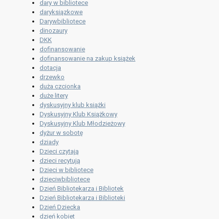
dary w bibliotece
daryksiązkowe
Darywbibliotece
dinozaury
DKK
dofinansowanie
dofinansowanie na zakup książek
dotacja
drzewko
duża czcionka
duże litery
dyskusyjny klub książki
Dyskusyjny Klub Książkowy
Dyskusyjny Klub Młodzieżowy
dyżur w sobotę
dziady
Dzieci czytają
dzieci recytują
Dzieci w bibliotece
dzieciwbibliotece
Dzień Bibliotekarza i Bibliotek
Dzień Bibliotekarza i Biblioteki
Dzień Dziecka
dzień kobiet