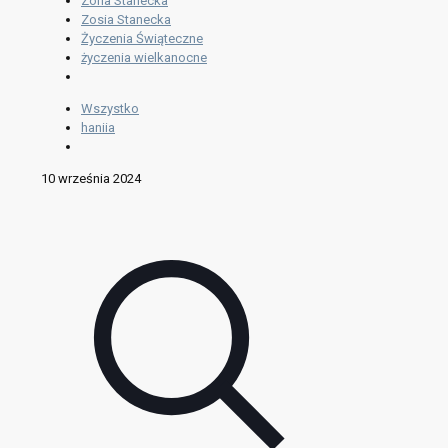
Zofia Stanecka
Zosia Stanecka
Życzenia Świąteczne
życzenia wielkanocne
Wszystko
haniia
10 września 2024