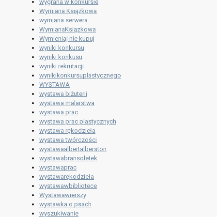
wygrana w konkursie
Wymiana Książkowa
wymiana serwera
WymianaKsiązkowa
Wymieniaj nie kupuj
wyniki konkursu
wyniki konkusu
wyniki rekrutacji
wynikikonkursuplastycznego
WYSTAWA
wystawa biżuterii
wystawa malarstwa
wystawa prac
wystawa prac plastycznych
wystawa rękodzieła
wystawa twórczości
wystawaalbertalberston
wystawabransoletek
wystawaprac
wystawarękodzieła
wystawawbibliotece
Wystawawierszy
wystawka o psach
wyszukiwanie