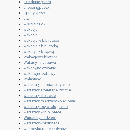
układanie puzzli
unboxingpaczki
Upioryizjawy
utw
w krainie Poku
wakacja
wakacje
wakacje w bibliotece
wakacje z biblioteką
wakacje z książką
Wakacjewbibliotece
Wakacyjna zabawa
wakacyjne czytanie
wakacyjne zabawy
Walentynki
warsztaty art terapeutyczne
warsztaty arteterapeutyczne
warsztaty literackie
warsztaty międzypokoleniowe
warsztaty psychologiczne
warsztaty w bibliotece
Warsztatydladzieci
warsztatywbibliotece
wędrówka po skandynawii