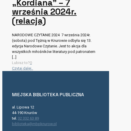
„Kordiana” – 7
września 2024r.
(relacja)
NARODOWE CZYTANIE 2024 7 września 2024r.
(sobota) pod Tężnią w Knurowie odbyła się 13.
edycja Narodowe Czytanie. Jest to akcja dla
wszystkich miłośników literatury pod patronatem
[…]
Lubisz to?
0
Czytaj dalej..
MIEJSKA BIBLIOTEKA PUBLICZNA
al. Lipowa 12
44-190 Knurów
tel.
32 332 63 89
biblioteka@mbpknurow.pl