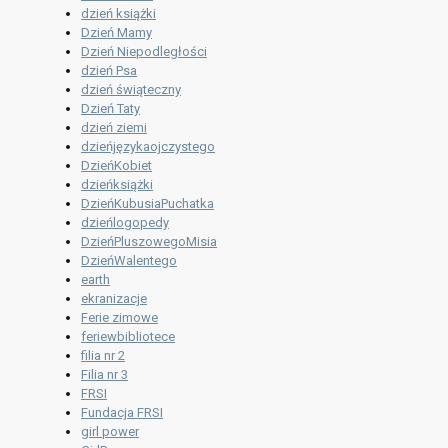
dzień książki
Dzień Mamy
Dzień Niepodległości
dzień Psa
dzień świąteczny
Dzień Taty
dzień ziemi
dzieńjęzykaojczystego
DzieńKobiet
dzieńksiążki
DzieńKubusiaPuchatka
dzieńlogopedy
DzieńPluszowegoMisia
DzieńWalentego
earth
ekranizacje
Ferie zimowe
feriewbibliotece
filia nr 2
Filia nr 3
FRSI
Fundacja FRSI
girl power