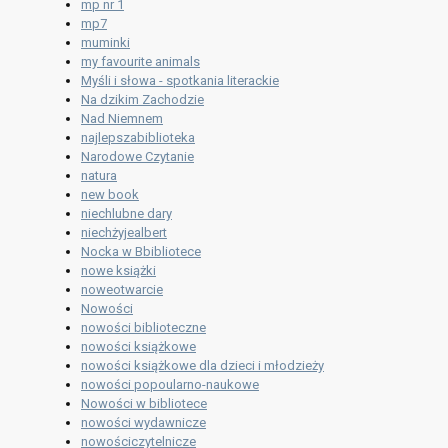
mp nr 1
mp7
muminki
my favourite animals
Myśli i słowa - spotkania literackie
Na dzikim Zachodzie
Nad Niemnem
najlepszabiblioteka
Narodowe Czytanie
natura
new book
niechlubne dary
niechżyjealbert
Nocka w Bbibliotece
nowe książki
noweotwarcie
Nowości
nowości biblioteczne
nowości książkowe
nowości książkowe dla dzieci i młodzieży
nowości popoularno-naukowe
Nowości w bibliotece
nowości wydawnicze
nowościczytelnicze