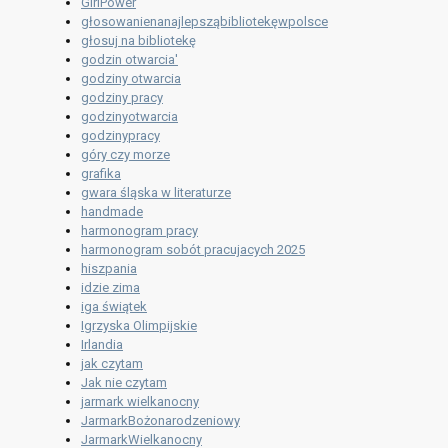
GirlPower
głosowanienanajlepsząbibliotekęwpolsce
głosuj na bibliotekę
godzin otwarcia'
godziny otwarcia
godziny pracy
godzinyotwarcia
godzinypracy
góry czy morze
grafika
gwara śląska w literaturze
handmade
harmonogram pracy
harmonogram sobót pracujacych 2025
hiszpania
idzie zima
iga świątek
Igrzyska Olimpijskie
Irlandia
jak czytam
Jak nie czytam
jarmark wielkanocny
JarmarkBożonarodzeniowy
JarmarkWielkanocny