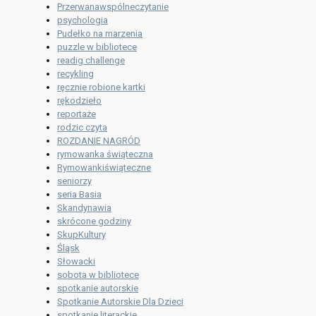
Przerwanawspólneczytanie
psychologia
Pudełko na marzenia
puzzle w bibliotece
readig challenge
recykling
ręcznie robione kartki
rękodzieło
reportaże
rodzic czyta
ROZDANIE NAGRÓD
rymowanka świąteczna
Rymowankiświąteczne
seniorzy
seria Basia
Skandynawia
skrócone godziny
SkupKultury
Śląsk
Słowacki
sobota w bibliotece
spotkanie autorskie
Spotkanie Autorskie Dla Dzieci
spotkanie literackie