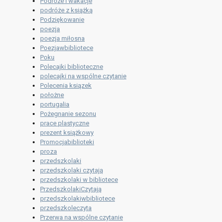
Podróże i wakacje
podróże z książką
Podziękowanie
poezja
poezja miłosna
Poezjawbibliotece
Poku
Polecajki biblioteczne
polecajki na wspólne czytanie
Polecenia ksiązek
położne
portugalia
Pożegnanie sezonu
prace plastyczne
prezent książkowy
Promocjabiblioteki
proza
przedszkolaki
przedszkolaki czytają
przedszkolaki w bibliotece
PrzedszkolakiCzytają
przedszkolakiwbibliotece
przedszkoleczyta
Przerwa na wspólne czytanie