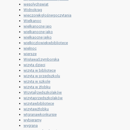
wesolychswiat
Widnokrąg
wieczorekgłośnegoczytania
Wielkanoc
wielkanocne jajo
wielkanocne jako
wielkaocne jajko
wielkiczlowiekwbibliotece
wielnoc
wiersze
WisławaSzymborska
wizyta dzieci
wizyta w bibliotece
wizyta w przedszkolu
wizyta w szkole
wizyta w żłobku
Wizyta[rzedszkolaków
wizytaprzedszkolaków
wizytawbibliotece
wizytawżłobku
wtgranawkonkursie
wybieramy
wygrana