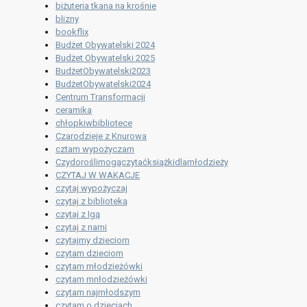
biżuteria tkana na krośnie
blizny
bookflix
Budżet Obywatelski 2024
Budżet Obywatelski 2025
BudżetObywatelski2023
BudżetObywatelski2024
Centrum Transformacji
ceramika
chłopkiwbibliotece
Czarodzieje z Knurowa
cztam wypożyczam
Czydoroślimogączytaćksiążkidlamłodzieży
CZYTAJ W WAKACJE
czytaj wypożyczaj
czytaj z biblioteką
czytaj z Igą
czytaj z nami
czytajmy dzieciom
czytam dzieciom
czytam młodzieżówki
czytam mnłodzieżówki
czytam najmłodszym
czytam o dzieciach