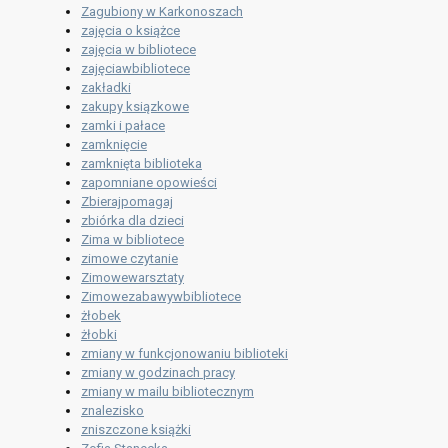
Zagubiony w Karkonoszach
zajęcia o książce
zajęcia w bibliotece
zajęciawbibliotece
zakładki
zakupy ksiązkowe
zamki i pałace
zamknięcie
zamknięta biblioteka
zapomniane opowieści
Zbierajpomagaj
zbiórka dla dzieci
Zima w bibliotece
zimowe czytanie
Zimowewarsztaty
Zimowezabawywbibliotece
żłobek
żłobki
zmiany w funkcjonowaniu biblioteki
zmiany w godzinach pracy
zmiany w mailu bibliotecznym
znalezisko
zniszczone książki