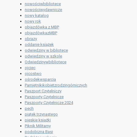
nowościwbibliotece
nowościwydawnicze
nowy katalog
nowy rok
objazdówka z MBP
objazdówkazMBP
obrazy
oddanie książek
odwiedziny w bibliotece
odwiedziny w szkole
Odwiedzinywbibliotece
ojciec
ojcostwo
ośrodekwsparcia
Pamiętnikikobietzrodzingórniczych
Paszport Czytelniczy
Paszporty Czytelnicze
Paszporty Czytelnicze 2024
pech
piątek trzynastego
pieskie książki
Piknik Militarny
podobizna Basi