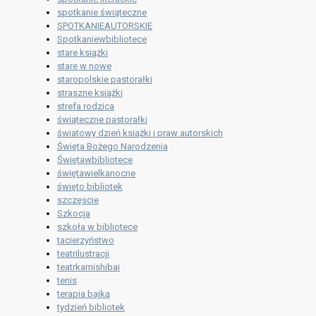
spotkanie świąteczne
SPOTKANIEAUTORSKIE
Spotkaniewbibliotece
stare książki
stare w nowe
staropolskie pastorałki
straszne książki
strefa rodzica
świąteczne pastorałki
światowy dzień książki i praw autorskich
Święta Bożego Narodzenia
Świętawbibliotece
świętawielkanocne
święto bibliotek
szczęscie
Szkocja
szkoła w bibliotece
tacierzyństwo
teatrilustracji
teatrkamishibai
tenis
terapia bajką
tydzień bibliotek