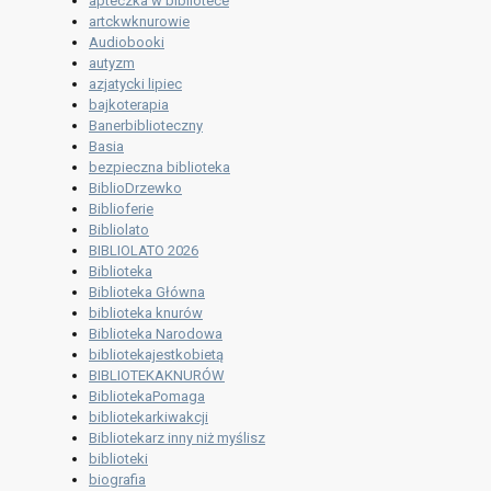
apteczka w bibliotece
artckwknurowie
Audiobooki
autyzm
azjatycki lipiec
bajkoterapia
Banerbiblioteczny
Basia
bezpieczna biblioteka
BiblioDrzewko
Biblioferie
Bibliolato
BIBLIOLATO 2026
Biblioteka
Biblioteka Główna
biblioteka knurów
Biblioteka Narodowa
bibliotekajestkobietą
BIBLIOTEKAKNURÓW
BibliotekaPomaga
bibliotekarkiwakcji
Bibliotekarz inny niż myślisz
biblioteki
biografia