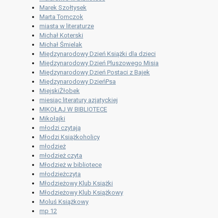
Marek Szołtysek
Marta Tomczok
miasta w literaturze
Michał Koterski
Michał Śmielak
Międzynarodowy Dzień Książki dla dzieci
Międzynarodowy Dzień Pluszowego Misia
Międzynarodowy Dzień Postaci z Bajek
Międzynarodowy DzieńPsa
MiejskiŻłobek
miesiąc literatury azjatyckiej
MIKOŁAJ W BIBLIOTECE
Mikołajki
młodzi czytają
Młodzi Książkoholicy
młodzież
młodzież czyta
Młodzież w bibliotece
młodzieżczyta
Młodzieżowy Klub Książki
Młodzieżowy Klub Książkowy
Moluś Książkowy
mp 12