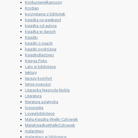
Konkurswielkanocny
Kordian
korzystanie z bibliotek
książka na weekend
książka od autora
książka w darach
Książki
książki o psach
książki podróżują
Książkidladzieci
Księga Poku
Lato w bibliotece
lektury
lepszy komfort
letnie nowości
Literacka Nagroda Nobla
Literatura
literatura azjatycka
logopedia
Lovewbibliotece
Mała Książka Wielki Człowiek
MałaKsiążkaWielkiCzłowiek
malarstwo
malarstwo w bibliotece