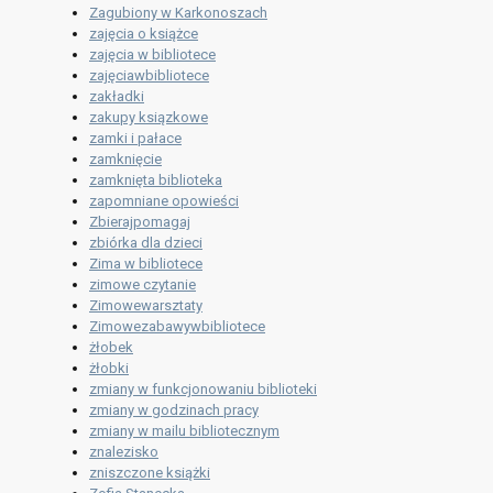
Zagubiony w Karkonoszach
zajęcia o książce
zajęcia w bibliotece
zajęciawbibliotece
zakładki
zakupy ksiązkowe
zamki i pałace
zamknięcie
zamknięta biblioteka
zapomniane opowieści
Zbierajpomagaj
zbiórka dla dzieci
Zima w bibliotece
zimowe czytanie
Zimowewarsztaty
Zimowezabawywbibliotece
żłobek
żłobki
zmiany w funkcjonowaniu biblioteki
zmiany w godzinach pracy
zmiany w mailu bibliotecznym
znalezisko
zniszczone książki