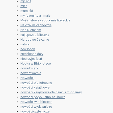
mp nr 1
mp7
muminki
my favourite animals
Myśli i słowa - spotkania literackie
Na dzikim Zachodzie
Nad Niemnem
najlepszabiblioteka
Narodowe Czytanie
natura
new book
niechlubne dary
niechżyjealbert
Nocka w Bbibliotece
nowe książki
noweotwarcie
Nowości
nowości biblioteczne
nowości książkowe
nowości książkowe dla dzieci i młodzieży
nowości popoularno-naukowe
Nowości w bibliotece
nowości wydawnicze
nowościczytelnicze