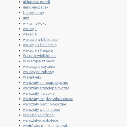
układanie puzzli
unboxingpaczki
Upioryizjawy
utw
w krainie Poku
wakacja
wakacje
wakacje w bibliotece
wakacje z biblioteką
wakacje z książką
Wakacjewbibliotece
Wakacyjna zabawa
wakacyjne czytanie
wakacyjne zabawy
Walentynki
warsztaty art terapeutyczne
warsztaty arteterapeutyczne
warsztaty literackie
warsztaty międzypokoleniowe
warsztaty psychologiczne
warsztaty w bibliotece
Warsztatydladzieci
warsztatywbibliotece
wędrówka po skandynawii