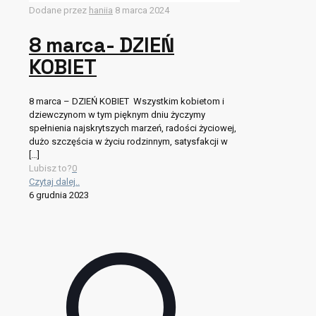
Dodane przez
haniia
8 marca 2024
8 marca- DZIEŃ
KOBIET
8 marca – DZIEŃ KOBIET Wszystkim kobietom i
dziewczynom w tym pięknym dniu życzymy
spełnienia najskrytszych marzeń, radości życiowej,
dużo szczęścia w życiu rodzinnym, satysfakcji w
[…]
Lubisz to?
0
Czytaj dalej..
6 grudnia 2023