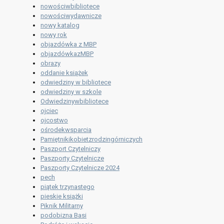
nowościwbibliotece
nowościwydawnicze
nowy katalog
nowy rok
objazdówka z MBP
objazdówkazMBP
obrazy
oddanie książek
odwiedziny w bibliotece
odwiedziny w szkole
Odwiedzinywbibliotece
ojciec
ojcostwo
ośrodekwsparcia
Pamiętnikikobietzrodzingórniczych
Paszport Czytelniczy
Paszporty Czytelnicze
Paszporty Czytelnicze 2024
pech
piątek trzynastego
pieskie książki
Piknik Militarny
podobizna Basi