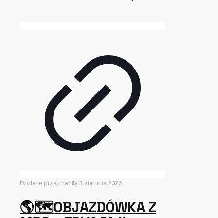
Dodane przez
haniia
3 sierpnia 2026
🌎🗺OBJAZDÓWKA Z