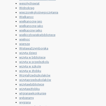
wesolychswiat
Widnokrąg
wieczorekgłośnegoczytania
Wielkanoc
wielkanocne jajo
wielkanocne jako
wielkaocne jajko
wielkiczlowiekwbibliotece
wielnoc
wiersze
WisławaSzymborska
wizyta dzieci
wizyta w bibliotece
wizyta w przedszkolu
wizyta w szkole
wizyta w żłobku
Wizyta[rzedszkolaków
wizytaprzedszkolaków
wizytawbibliotece
wizytawżłobku
wtgranawkonkursie
wybieramy
wygrana