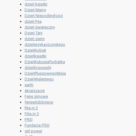
dzień książki
Dzień Mamy
Dzień Niepodległości
dzień Psa
dzień świąteczny
Dzień Taty
dzień ziemi
dzieńjęzykaojczystego
DzieńKobiet
dzieńksiążki
DzieńKubusiaPuchatka
dzieńlogopedy
DzieńPluszowegoMisia
DzieńWalentego
earth
ekranizacje
Ferie zimowe
feriewbibliotece
filia nr 2
Filia nr 3
FRSI
Fundacja FRSI
girl power