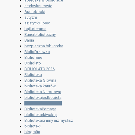
apteczka w bibliotece
artckwknurowie
Audiobooki
autyzm
azjatycki lipiec
bajkoterapia
Banerbiblioteczny
Basia
bezpieczna biblioteka
BiblioDrzewko
Biblioferie
Bibliolato
BIBLIOLATO 2026
Biblioteka
Biblioteka Główna
biblioteka knurów
Biblioteka Narodowa
bibliotekajestkobietą
BIBLIOTEKAKNURÓW
BibliotekaPomaga
bibliotekarkiwakcji
Bibliotekarz inny niż myślisz
biblioteki
biografia