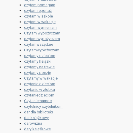
czytam pomagam
czytam reportaż
czytam w szkole
czytam w wakacje
czytam wymieniam
Czytam wypożyczam
czytamiwypożyczam
czytamwszędzie
Czytamwypożyczam
czytamy dzieciom
czytamy ksiązki
czytamy na trawie
czytamy poezję
Czytamy w wakacje
czytanie dzieciom
czytanie w żłobku
czytaniedzieciom
Czytaniemamoc
czytelnicy czytelnikom
dar dla biblioteki
dar książkowy
darowizna
dary książkowe