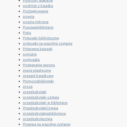
Podróże i wakacje
podróże z książką
Podziękowanie
poezja
poezja miłosna
Poezjawbibliotece
Poku
Polecajki biblioteczne
polecajki na wspólne czytanie
Polecenia ksiązek
położne
portugalia
Pożegnanie sezonu
prace plastyczne
prezent książkowy
Promocjabiblioteki
proza
przedszkolaki
przedszkolaki czytają
przedszkolaki w bibliotece
PrzedszkolakiCzytają
przedszkolakiwbibliotece
przedszkoleczyta
Przerwa na wspólne czytanie