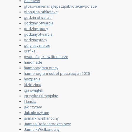
GirlPower
głosowanienanajlepsząbibliotekęwpolsce
głosuj na bibliotekę
godzin otwarcia'
godziny otwarcia
godziny pracy
godzinyotwarcia
godzinypracy
góry czy morze
grafika
gwara śląska w literaturze
handmade
harmonogram pracy
harmonogram sobót pracujacych 2025
hiszpania
idzie zima
iga świątek
Igrzyska Olimpijskie
Irlandia
jak czytam
Jak nie czytam
jarmark wielkanocny
JarmarkBożonarodzeniowy
JarmarkWielkanocny