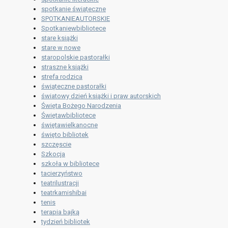
spotkanie świąteczne
SPOTKANIEAUTORSKIE
Spotkaniewbibliotece
stare książki
stare w nowe
staropolskie pastorałki
straszne książki
strefa rodzica
świąteczne pastorałki
światowy dzień książki i praw autorskich
Święta Bożego Narodzenia
Świętawbibliotece
świętawielkanocne
święto bibliotek
szczęscie
Szkocja
szkoła w bibliotece
tacierzyństwo
teatrilustracji
teatrkamishibai
tenis
terapia bajką
tydzień bibliotek