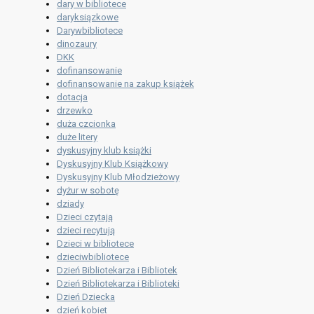
dary w bibliotece
daryksiązkowe
Darywbibliotece
dinozaury
DKK
dofinansowanie
dofinansowanie na zakup książek
dotacja
drzewko
duża czcionka
duże litery
dyskusyjny klub książki
Dyskusyjny Klub Książkowy
Dyskusyjny Klub Młodzieżowy
dyżur w sobotę
dziady
Dzieci czytają
dzieci recytują
Dzieci w bibliotece
dzieciwbibliotece
Dzień Bibliotekarza i Bibliotek
Dzień Bibliotekarza i Biblioteki
Dzień Dziecka
dzień kobiet