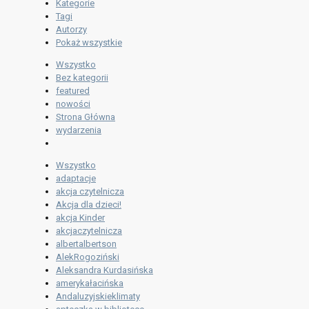
Kategorie
Tagi
Autorzy
Pokaż wszystkie
Wszystko
Bez kategorii
featured
nowości
Strona Główna
wydarzenia
Wszystko
adaptacje
akcja czytelnicza
Akcja dla dzieci!
akcja Kinder
akcjaczytelnicza
albertalbertson
AlekRogoziński
Aleksandra Kurdasińska
amerykałacińska
Andaluzyjskieklimaty