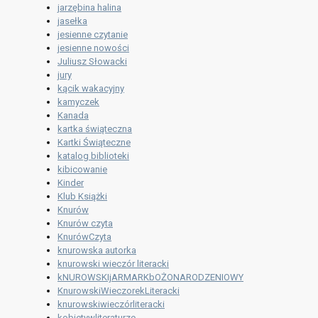
jarzębina halina
jasełka
jesienne czytanie
jesienne nowości
Juliusz Słowacki
jury
kącik wakacyjny
kamyczek
Kanada
kartka świąteczna
Kartki Świąteczne
katalog biblioteki
kibicowanie
Kinder
Klub Książki
Knurów
Knurów czyta
KnurówCzyta
knurowska autorka
knurowski wieczór literacki
kNUROWSKIjARMARKbOŻONARODZENIOWY
KnurowskiWieczorekLiteracki
knurowskiwieczórliteracki
kobietywliteraturze