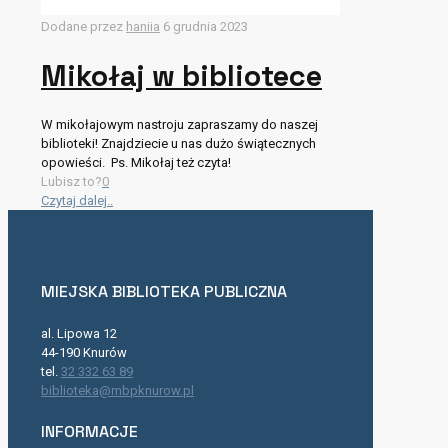
Dodane przez
haniia
6 grudnia 2023
Mikołaj w bibliotece
W mikołajowym nastroju zapraszamy do naszej
biblioteki! Znajdziecie u nas dużo świątecznych
opowieści. Ps. Mikołaj też czyta!
Lubisz to?
0
Czytaj dalej..
MIEJSKA BIBLIOTEKA PUBLICZNA
al. Lipowa 12
44-190 Knurów
tel.
32 332 63 89
biblioteka@mbpknurow.pl
INFORMACJE