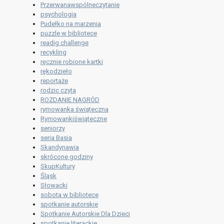
Przerwanawspólneczytanie
psychologia
Pudełko na marzenia
puzzle w bibliotece
readig challenge
recykling
ręcznie robione kartki
rękodzieło
reportaże
rodzic czyta
ROZDANIE NAGRÓD
rymowanka świąteczna
Rymowankiświąteczne
seniorzy
seria Basia
Skandynawia
skrócone godziny
SkupKultury
Śląsk
Słowacki
sobota w bibliotece
spotkanie autorskie
Spotkanie Autorskie Dla Dzieci
spotkanie literackie