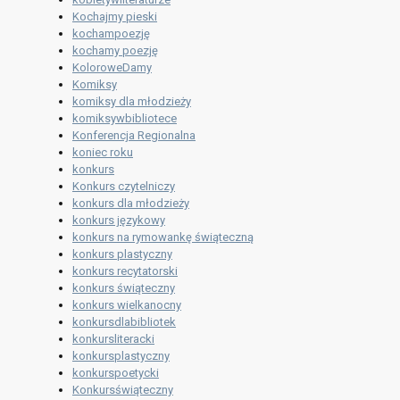
Kochajmy pieski
kochampoezję
kochamy poezję
KoloroweDamy
Komiksy
komiksy dla młodzieży
komiksywbibliotece
Konferencja Regionalna
koniec roku
konkurs
Konkurs czytelniczy
konkurs dla młodzieży
konkurs językowy
konkurs na rymowankę świąteczną
konkurs plastyczny
konkurs recytatorski
konkurs świąteczny
konkurs wielkanocny
konkursdlabibliotek
konkursliteracki
konkursplastyczny
konkurspoetycki
Konkursświąteczny