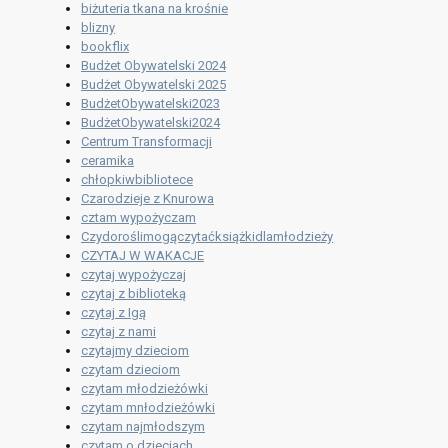
biżuteria tkana na krośnie
blizny
bookflix
Budżet Obywatelski 2024
Budżet Obywatelski 2025
BudżetObywatelski2023
BudżetObywatelski2024
Centrum Transformacji
ceramika
chłopkiwbibliotece
Czarodzieje z Knurowa
cztam wypożyczam
Czydoroślimogączytaćksiążkidlamłodzieży
CZYTAJ W WAKACJE
czytaj wypożyczaj
czytaj z biblioteką
czytaj z Igą
czytaj z nami
czytajmy dzieciom
czytam dzieciom
czytam młodzieżówki
czytam mnłodzieżówki
czytam najmłodszym
czytam o dzieciach