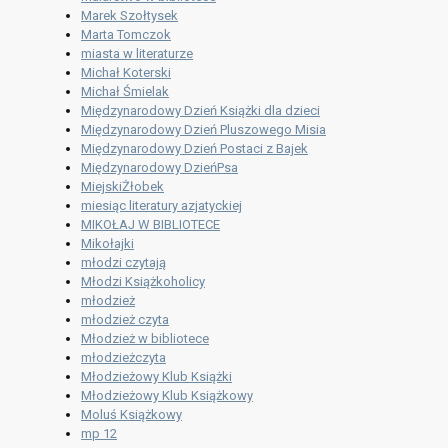
Marek Szołtysek
Marta Tomczok
miasta w literaturze
Michał Koterski
Michał Śmielak
Międzynarodowy Dzień Książki dla dzieci
Międzynarodowy Dzień Pluszowego Misia
Międzynarodowy Dzień Postaci z Bajek
Międzynarodowy DzieńPsa
MiejskiŻłobek
miesiąc literatury azjatyckiej
MIKOŁAJ W BIBLIOTECE
Mikołajki
młodzi czytają
Młodzi Książkoholicy
młodzież
młodzież czyta
Młodzież w bibliotece
młodzieżczyta
Młodzieżowy Klub Książki
Młodzieżowy Klub Książkowy
Moluś Książkowy
mp 12