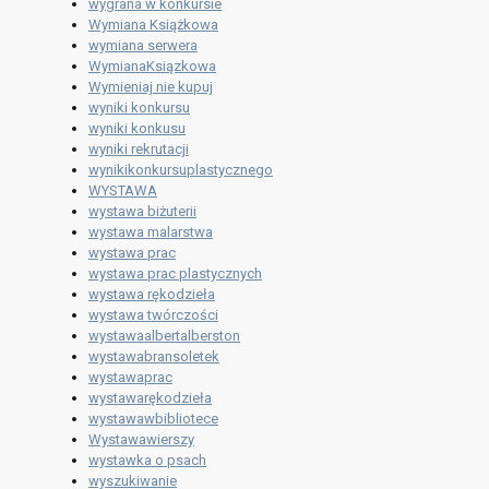
wygrana w konkursie
Wymiana Książkowa
wymiana serwera
WymianaKsiązkowa
Wymieniaj nie kupuj
wyniki konkursu
wyniki konkusu
wyniki rekrutacji
wynikikonkursuplastycznego
WYSTAWA
wystawa biżuterii
wystawa malarstwa
wystawa prac
wystawa prac plastycznych
wystawa rękodzieła
wystawa twórczości
wystawaalbertalberston
wystawabransoletek
wystawaprac
wystawarękodzieła
wystawawbibliotece
Wystawawierszy
wystawka o psach
wyszukiwanie