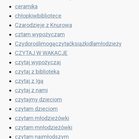
ceramika
chłopkiwbibliotece
Czarodzieje z Knurowa
cztam wypożyczam
Czydoroślimogączytaćksiążkidlamłodzieży
CZYTAJ W WAKACJE
czytaj wypożyczaj
czytaj z biblioteką
czytaj z Igą
czytaj z nami
czytajmy dzieciom
czytam dzieciom
czytam młodzieżówki
czytam mnłodzieżówki
czytam najmłodszym