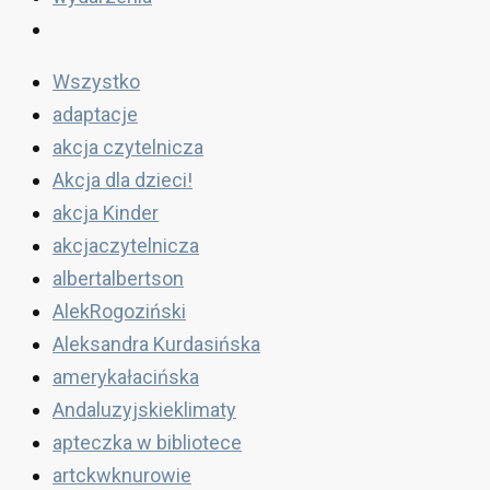
Wszystko
adaptacje
akcja czytelnicza
Akcja dla dzieci!
akcja Kinder
akcjaczytelnicza
albertalbertson
AlekRogoziński
Aleksandra Kurdasińska
amerykałacińska
Andaluzyjskieklimaty
apteczka w bibliotece
artckwknurowie