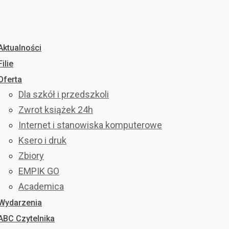
Aktualności
Filie
Oferta
Dla szkół i przedszkoli
Zwrot książek 24h
Internet i stanowiska komputerowe
Ksero i druk
Zbiory
EMPIK GO
Academica
Wydarzenia
ABC Czytelnika