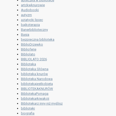
apteczka w bibliotece
artckwknurowie
Audiobooki
autyzm
azjatycki lipiec
bajkoterapia
Banerbiblioteczny
Basia
bezpieczna biblioteka
BiblioDrzewko
Biblioferie
Bibliolato
BIBLIOLATO 2026
Biblioteka
Biblioteka Główna
biblioteka knurów
Biblioteka Narodowa
bibliotekajestkobietą
BIBLIOTEKAKNURÓW
BibliotekaPomaga
bibliotekarkiwakcji
Bibliotekarz inny niż myślisz
biblioteki
biografia