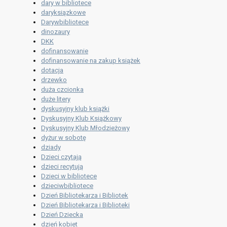
dary w bibliotece
daryksiązkowe
Darywbibliotece
dinozaury
DKK
dofinansowanie
dofinansowanie na zakup książek
dotacja
drzewko
duża czcionka
duże litery
dyskusyjny klub książki
Dyskusyjny Klub Książkowy
Dyskusyjny Klub Młodzieżowy
dyżur w sobotę
dziady
Dzieci czytają
dzieci recytują
Dzieci w bibliotece
dzieciwbibliotece
Dzień Bibliotekarza i Bibliotek
Dzień Bibliotekarza i Biblioteki
Dzień Dziecka
dzień kobiet