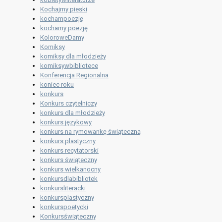
Kochajmy pieski
kochampoezję
kochamy poezję
KoloroweDamy
Komiksy
komiksy dla młodzieży
komiksywbibliotece
Konferencja Regionalna
koniec roku
konkurs
Konkurs czytelniczy
konkurs dla młodzieży
konkurs językowy
konkurs na rymowankę świąteczną
konkurs plastyczny
konkurs recytatorski
konkurs świąteczny
konkurs wielkanocny
konkursdlabibliotek
konkursliteracki
konkursplastyczny
konkurspoetycki
Konkursświąteczny