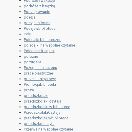
Podróże i wakacje
podróże z książką
Podziękowanie
poezja
poezja miłosna
Poezjawbibliotece
Poku
Polecajki biblioteczne
polecajki na wspólne czytanie
Polecenia ksiązek
położne
portugalia
Pożegnanie sezonu
prace plastyczne
prezent książkowy
Promocjabiblioteki
proza
przedszkolaki
przedszkolaki czytają
przedszkolaki w bibliotece
PrzedszkolakiCzytają
przedszkolakiwbibliotece
przedszkoleczyta
Przerwa na wspólne czytanie