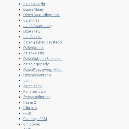
dzień książki
Dzień Mamy
Dzień Niepodległości
dzień Psa
dzień świąteczny
Dzień Taty
dzień ziemi
dzieńjęzykaojczystego
DzieńKobiet
dzieńksiążki
DzieńKubusiaPuchatka
dzieńlogopedy
DzieńPluszowegoMisia
DzieńWalentego
earth
ekranizacje
Ferie zimowe
feriewbibliotece
filia nr 2
Filia nr 3
FRSI
Fundacja FRSI
girl power