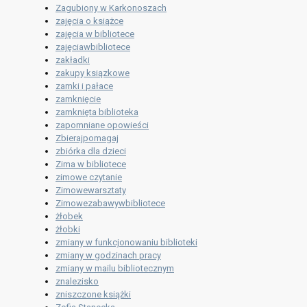
Zagubiony w Karkonoszach
zajęcia o książce
zajęcia w bibliotece
zajęciawbibliotece
zakładki
zakupy ksiązkowe
zamki i pałace
zamknięcie
zamknięta biblioteka
zapomniane opowieści
Zbierajpomagaj
zbiórka dla dzieci
Zima w bibliotece
zimowe czytanie
Zimowewarsztaty
Zimowezabawywbibliotece
żłobek
żłobki
zmiany w funkcjonowaniu biblioteki
zmiany w godzinach pracy
zmiany w mailu bibliotecznym
znalezisko
zniszczone książki