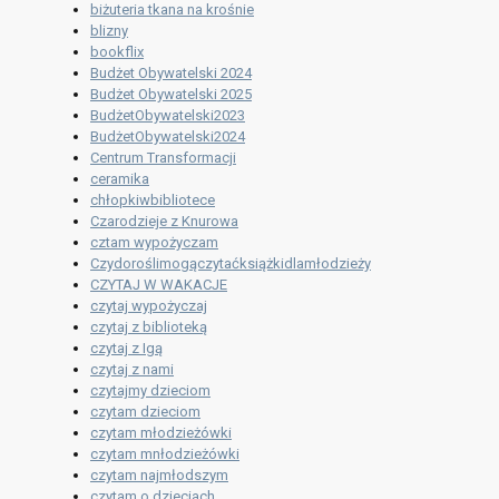
biżuteria tkana na krośnie
blizny
bookflix
Budżet Obywatelski 2024
Budżet Obywatelski 2025
BudżetObywatelski2023
BudżetObywatelski2024
Centrum Transformacji
ceramika
chłopkiwbibliotece
Czarodzieje z Knurowa
cztam wypożyczam
Czydoroślimogączytaćksiążkidlamłodzieży
CZYTAJ W WAKACJE
czytaj wypożyczaj
czytaj z biblioteką
czytaj z Igą
czytaj z nami
czytajmy dzieciom
czytam dzieciom
czytam młodzieżówki
czytam mnłodzieżówki
czytam najmłodszym
czytam o dzieciach