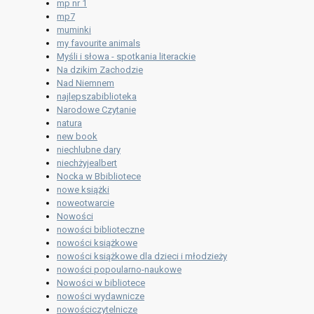
mp nr 1
mp7
muminki
my favourite animals
Myśli i słowa - spotkania literackie
Na dzikim Zachodzie
Nad Niemnem
najlepszabiblioteka
Narodowe Czytanie
natura
new book
niechlubne dary
niechżyjealbert
Nocka w Bbibliotece
nowe książki
noweotwarcie
Nowości
nowości biblioteczne
nowości książkowe
nowości książkowe dla dzieci i młodzieży
nowości popoularno-naukowe
Nowości w bibliotece
nowości wydawnicze
nowościczytelnicze