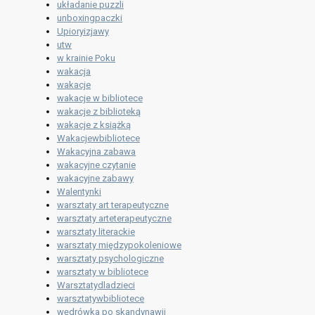
układanie puzzli
unboxingpaczki
Upioryizjawy
utw
w krainie Poku
wakacja
wakacje
wakacje w bibliotece
wakacje z biblioteką
wakacje z książką
Wakacjewbibliotece
Wakacyjna zabawa
wakacyjne czytanie
wakacyjne zabawy
Walentynki
warsztaty art terapeutyczne
warsztaty arteterapeutyczne
warsztaty literackie
warsztaty międzypokoleniowe
warsztaty psychologiczne
warsztaty w bibliotece
Warsztatydladzieci
warsztatywbibliotece
wędrówka po skandynawii