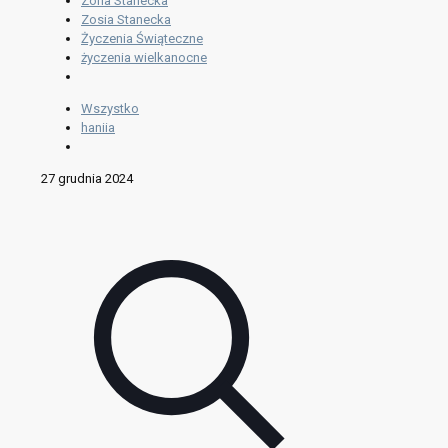
Zofia Stanecka
Zosia Stanecka
Życzenia Świąteczne
życzenia wielkanocne
Wszystko
haniia
27 grudnia 2024