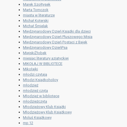
Marek Szołtysek
Marta Tomczok
miasta w literaturze
Michał Koterski
Michał Śmielak
Międzynarodowy Dzień Książki dla dzieci
Międzynarodowy Dzień Pluszowego Misia
Międzynarodowy Dzień Postaci z Bajek
Międzynarodowy DzieńPsa
MiejskiŻłobek
miesiąc literatury azjatyckiej
MIKOŁAJ W BIBLIOTECE
Mikołajki
młodzi czytają
Młodzi Książkoholicy
młodzież
młodzież czyta
Młodzież w bibliotece
młodzieżczyta
Młodzieżowy Klub Książki
Młodzieżowy Klub Książkowy
Moluś Książkowy
mp 12