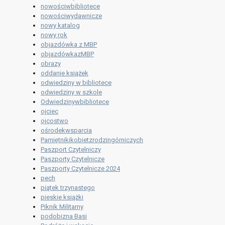
nowościwbibliotece
nowościwydawnicze
nowy katalog
nowy rok
objazdówka z MBP
objazdówkazMBP
obrazy
oddanie książek
odwiedziny w bibliotece
odwiedziny w szkole
Odwiedzinywbibliotece
ojciec
ojcostwo
ośrodekwsparcia
Pamiętnikikobietzrodzingórniczych
Paszport Czytelniczy
Paszporty Czytelnicze
Paszporty Czytelnicze 2024
pech
piątek trzynastego
pieskie książki
Piknik Militarny
podobizna Basi