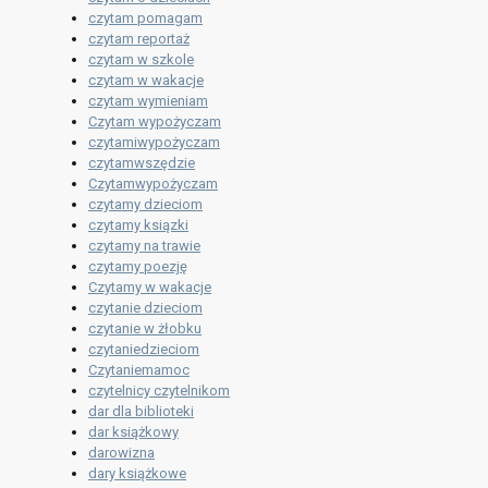
czytam pomagam
czytam reportaż
czytam w szkole
czytam w wakacje
czytam wymieniam
Czytam wypożyczam
czytamiwypożyczam
czytamwszędzie
Czytamwypożyczam
czytamy dzieciom
czytamy ksiązki
czytamy na trawie
czytamy poezję
Czytamy w wakacje
czytanie dzieciom
czytanie w żłobku
czytaniedzieciom
Czytaniemamoc
czytelnicy czytelnikom
dar dla biblioteki
dar książkowy
darowizna
dary książkowe