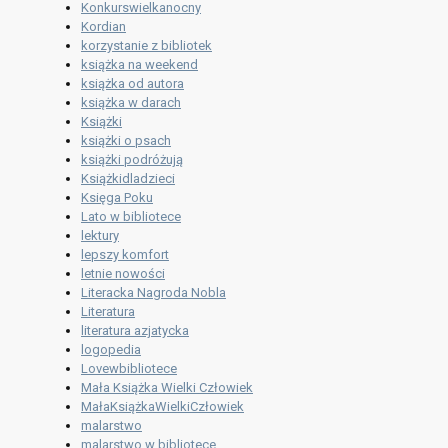
Konkurswielkanocny
Kordian
korzystanie z bibliotek
książka na weekend
książka od autora
książka w darach
Książki
książki o psach
książki podróżują
Książkidladzieci
Księga Poku
Lato w bibliotece
lektury
lepszy komfort
letnie nowości
Literacka Nagroda Nobla
Literatura
literatura azjatycka
logopedia
Lovewbibliotece
Mała Książka Wielki Człowiek
MałaKsiążkaWielkiCzłowiek
malarstwo
malarstwo w bibliotece