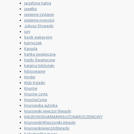
jarzębina halina
jasełka
jesienne czytanie
jesienne nowości
Juliusz Słowacki
jury
kącik wakacyjny
kamyczek
Kanada
kartka świąteczna
Kartki Świąteczne
katalog biblioteki
kibicowanie
Kinder
Klub Książki
Knurów
Knurów czyta
KnurówCzyta
knurowska autorka
knurowski wieczór literacki
kNUROWSKIjARMARKbOŻONARODZENIOWY
KnurowskiWieczorekLiteracki
knurowskiwieczórliteracki
kobietywliteraturze