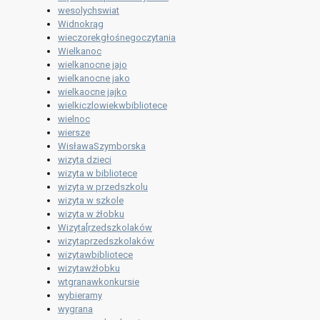
wesolychswiat
Widnokrąg
wieczorekgłośnegoczytania
Wielkanoc
wielkanocne jajo
wielkanocne jako
wielkaocne jajko
wielkiczlowiekwbibliotece
wielnoc
wiersze
WisławaSzymborska
wizyta dzieci
wizyta w bibliotece
wizyta w przedszkolu
wizyta w szkole
wizyta w żłobku
Wizyta[rzedszkolaków
wizytaprzedszkolaków
wizytawbibliotece
wizytawżłobku
wtgranawkonkursie
wybieramy
wygrana