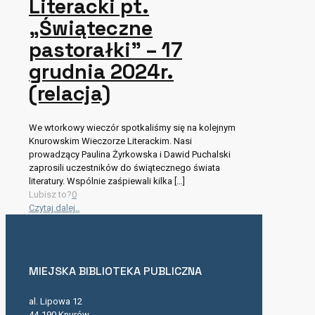
Literacki pt.
„Świąteczne
pastorałki” – 17
grudnia 2024r.
(relacja)
We wtorkowy wieczór spotkaliśmy się na kolejnym
Knurowskim Wieczorze Literackim. Nasi
prowadzący Paulina Żyrkowska i Dawid Puchalski
zaprosili uczestników do świątecznego świata
literatury. Wspólnie zaśpiewali kilka
[…]
Lubisz to?
0
Czytaj dalej..
MIEJSKA BIBLIOTEKA PUBLICZNA
al. Lipowa 12
44-190 Knurów