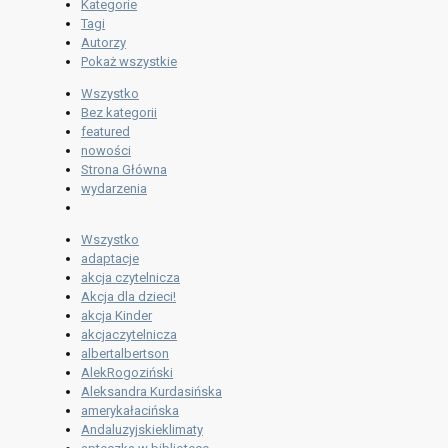
Kategorie
Tagi
Autorzy
Pokaż wszystkie
Wszystko
Bez kategorii
featured
nowości
Strona Główna
wydarzenia
Wszystko
adaptacje
akcja czytelnicza
Akcja dla dzieci!
akcja Kinder
akcjaczytelnicza
albertalbertson
AlekRogoziński
Aleksandra Kurdasińska
amerykałacińska
Andaluzyjskieklimaty