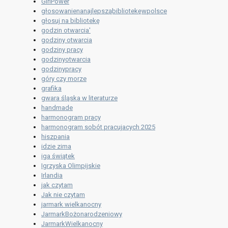
GirlPower
głosowanienanajlepsząbibliotekęwpolsce
głosuj na bibliotekę
godzin otwarcia'
godziny otwarcia
godziny pracy
godzinyotwarcia
godzinypracy
góry czy morze
grafika
gwara śląska w literaturze
handmade
harmonogram pracy
harmonogram sobót pracujacych 2025
hiszpania
idzie zima
iga świątek
Igrzyska Olimpijskie
Irlandia
jak czytam
Jak nie czytam
jarmark wielkanocny
JarmarkBożonarodzeniowy
JarmarkWielkanocny