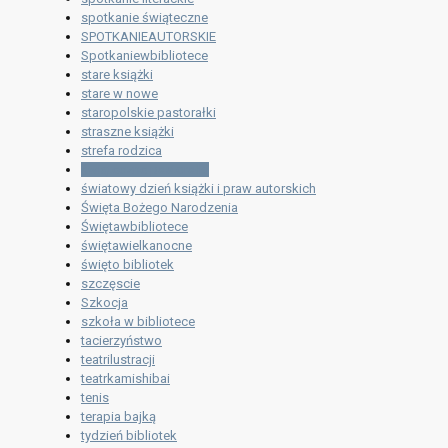
spotkanie świąteczne
SPOTKANIEAUTORSKIE
Spotkaniewbibliotece
stare książki
stare w nowe
staropolskie pastorałki
straszne książki
strefa rodzica
świąteczne pastorałki
światowy dzień książki i praw autorskich
Święta Bożego Narodzenia
Świętawbibliotece
świętawielkanocne
święto bibliotek
szczęscie
Szkocja
szkoła w bibliotece
tacierzyństwo
teatrilustracji
teatrkamishibai
tenis
terapia bajką
tydzień bibliotek