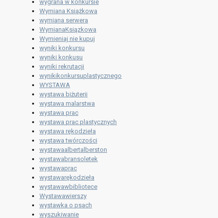
wygrana w konkursie
Wymiana Książkowa
wymiana serwera
WymianaKsiązkowa
Wymieniaj nie kupuj
wyniki konkursu
wyniki konkusu
wyniki rekrutacji
wynikikonkursuplastycznego
WYSTAWA
wystawa biżuterii
wystawa malarstwa
wystawa prac
wystawa prac plastycznych
wystawa rękodzieła
wystawa twórczości
wystawaalbertalberston
wystawabransoletek
wystawaprac
wystawarękodzieła
wystawawbibliotece
Wystawawierszy
wystawka o psach
wyszukiwanie