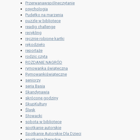
Przerwanawspólneczytanie
psychologia
Pudełko na marzenia
puzzle w bibliotece
readig challenge
recykling
ręcznie robione kartki
rękodzieło
reportaże
rodzic czyta
ROZDANIE NAGRÓD
rymowanka świąteczna
Rymowankiświąteczne
seniorzy
seria Basia
Skandynawia
skrócone godziny
SkupKultury
Śląsk
Słowacki
sobota w bibliotece
spotkanie autorskie
Spotkanie Autorskie Dla Dzieci
spotkanie literackie