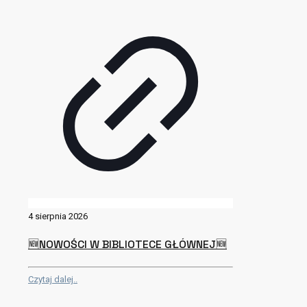
4 sierpnia 2026
🆕NOWOŚCI W BIBLIOTECE GŁÓWNEJ🆕
Czytaj dalej..