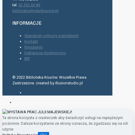
tel.
32 332 63 89
biblioteka@mbpknurow.pl
INFORMACJE
Standardy ochrony małoletnich
Kontakt
Regulamin
Deklaracja dostępności
BIP
© 2022 Biblioteka Knurów. Wszelkie Prawa
Zastrzeżone. created by illusionstudio.pl
Ta strona korzysta z ciasteczek aby świadczyć usługi na najwyższym
poziomie. Dalsze korzystanie ze strony oznacza, że zgadzasz się na ich
użycie.