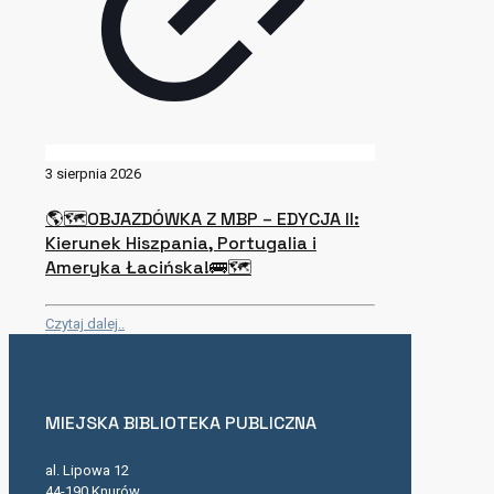
3 sierpnia 2026
🌎🗺OBJAZDÓWKA Z MBP – EDYCJA II:
Kierunek Hiszpania, Portugalia i
Ameryka Łacińska!🚌🗺
Czytaj dalej..
MIEJSKA BIBLIOTEKA PUBLICZNA
al. Lipowa 12
44-190 Knurów