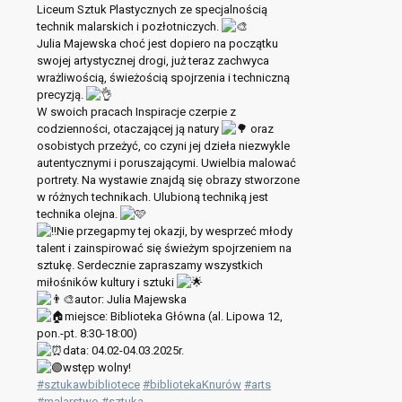
Liceum Sztuk Plastycznych ze specjalnością
technik malarskich i pozłotniczych.
Julia Majewska choć jest dopiero na początku
swojej artystycznej drogi, już teraz zachwyca
wrażliwością, świeżością spojrzenia i techniczną
precyzją.
W swoich pracach Inspiracje czerpie z
codzienności, otaczającej ją natury
oraz
osobistych przeżyć, co czyni jej dzieła niezwykle
autentycznymi i poruszającymi. Uwielbia malować
portrety. Na wystawie znajdą się obrazy stworzone
w różnych technikach. Ulubioną techniką jest
technika olejna.
Nie przegapmy tej okazji, by wesprzeć młody
talent i zainspirować się świeżym spojrzeniem na
sztukę. Serdecznie zapraszamy wszystkich
miłośników kultury i sztuki
autor: Julia Majewska
miejsce: Biblioteka Główna (al. Lipowa 12,
pon.-pt. 8:30-18:00)
data: 04.02-04.03.2025r.
wstęp wolny!
#sztukawbibliotece
#bibliotekaKnurów
#arts
#malarstwo
#sztuka