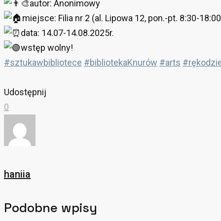
autor: Anonimowy
miejsce: Filia nr 2 (al. Lipowa 12, pon.-pt. 8:30-18:00
data: 14.07-14.08.2025r.
wstęp wolny!
#sztukawbibliotece
#bibliotekaKnurów
#arts
#rękodzi
Udostępnij
0
haniia
Podobne wpisy