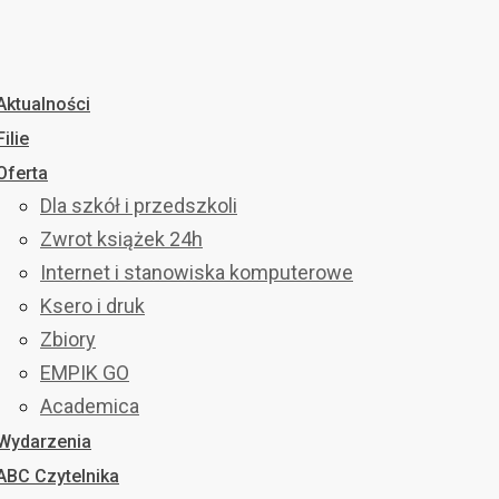
Aktualności
Filie
Oferta
Dla szkół i przedszkoli
Zwrot książek 24h
Internet i stanowiska komputerowe
Ksero i druk
Zbiory
EMPIK GO
Academica
Wydarzenia
ABC Czytelnika