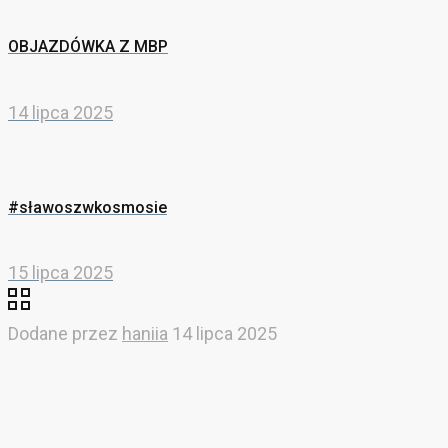
OBJAZDÓWKA Z MBP
14 lipca 2025
#sławoszwkosmosie
15 lipca 2025
Dodane przez
haniia
14 lipca 2025