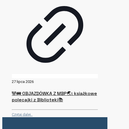
27 lipca 2026
🐼🚌 OBJAZDÓWKA Z MBP🌏: książkowe
polecajki z Biblioteki📚
Czytaj dalej..