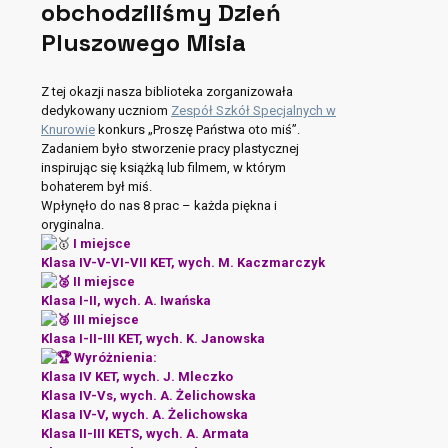
obchodziliśmy Dzień
Pluszowego Misia
Z tej okazji nasza biblioteka zorganizowała
dedykowany uczniom
Zespół Szkół Specjalnych w
Knurowie
konkurs „Proszę Państwa oto miś”.
Zadaniem było stworzenie pracy plastycznej
inspirując się książką lub filmem, w którym
bohaterem był miś.
Wpłynęło do nas 8 prac – każda piękna i
oryginalna.
I miejsce
Klasa IV-V-VI-VII KET, wych. M. Kaczmarczyk
II miejsce
Klasa I-II, wych. A. Iwańska
III miejsce
Klasa I-II-III KET, wych. K. Janowska
Wyróżnienia:
Klasa IV KET, wych. J. Mleczko
Klasa IV-Vs, wych. A. Żelichowska
Klasa IV-V, wych. A. Żelichowska
Klasa II-III KETS, wych. A. Armata