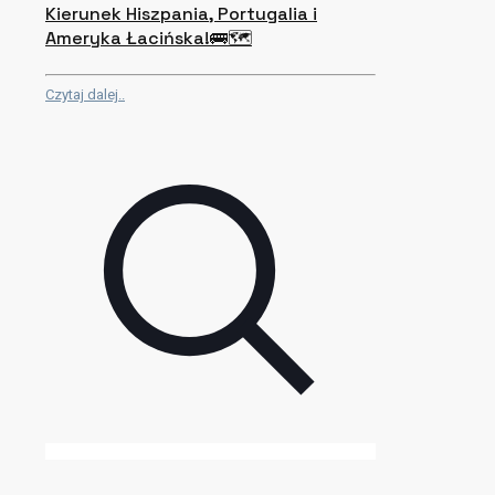
Kierunek Hiszpania, Portugalia i
Ameryka Łacińska!🚌🗺
Czytaj dalej..