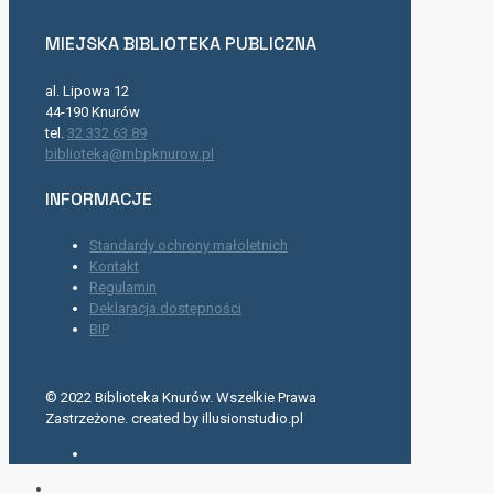
MIEJSKA BIBLIOTEKA PUBLICZNA
al. Lipowa 12
44-190 Knurów
tel.
32 332 63 89
biblioteka@mbpknurow.pl
INFORMACJE
Standardy ochrony małoletnich
Kontakt
Regulamin
Deklaracja dostępności
BIP
© 2022 Biblioteka Knurów. Wszelkie Prawa
Zastrzeżone. created by illusionstudio.pl