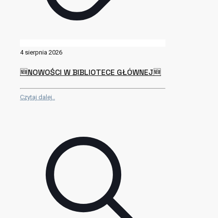
4 sierpnia 2026
🆕NOWOŚCI W BIBLIOTECE GŁÓWNEJ🆕
Czytaj dalej..