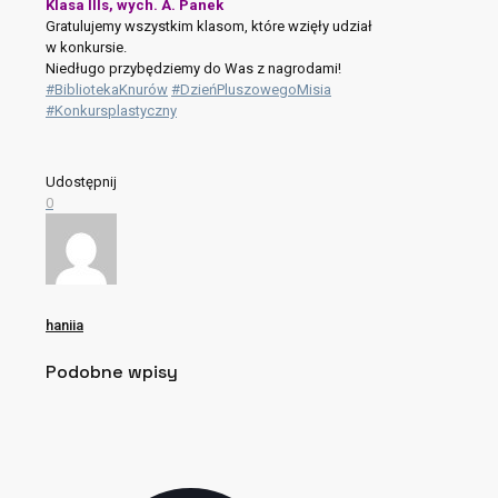
Klasa IIIs, wych. A. Panek
Gratulujemy wszystkim klasom, które wzięły udział
w konkursie.
Niedługo przybędziemy do Was z nagrodami!
#BibliotekaKnurów
#DzieńPluszowegoMisia
#Konkursplastyczny
Udostępnij
0
haniia
Podobne wpisy