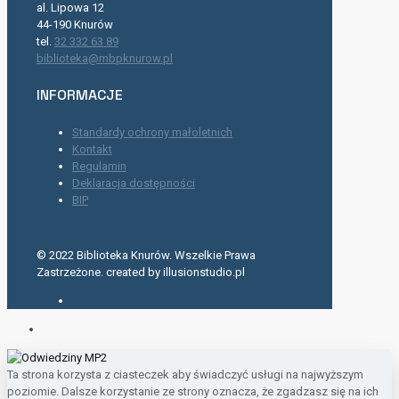
al. Lipowa 12
44-190 Knurów
tel.
32 332 63 89
biblioteka@mbpknurow.pl
INFORMACJE
Standardy ochrony małoletnich
Kontakt
Regulamin
Deklaracja dostępności
BIP
© 2022 Biblioteka Knurów. Wszelkie Prawa
Zastrzeżone. created by illusionstudio.pl
Ta strona korzysta z ciasteczek aby świadczyć usługi na najwyższym
poziomie. Dalsze korzystanie ze strony oznacza, że zgadzasz się na ich