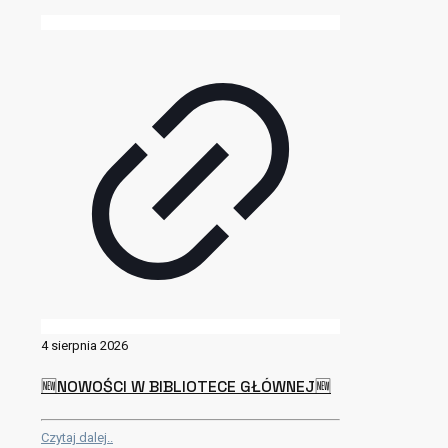
4 sierpnia 2026
🆕NOWOŚCI W BIBLIOTECE GŁÓWNEJ🆕
Czytaj dalej..