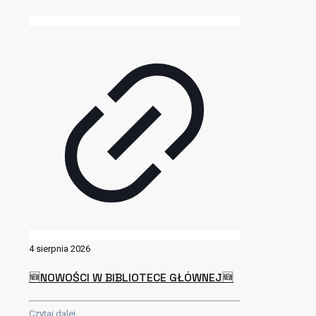
4 sierpnia 2026
🆕NOWOŚCI W BIBLIOTECE GŁÓWNEJ🆕
Czytaj dalej..