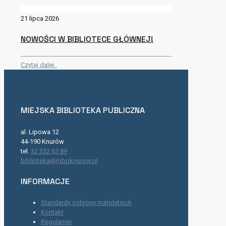
21 lipca 2026
NOWOŚCI W BIBLIOTECE GŁÓWNEJ!
Czytaj dalej..
MIEJSKA BIBLIOTEKA PUBLICZNA
al. Lipowa 12
44-190 Knurów
tel.
32 332 63 89
biblioteka@mbpknurow.pl
INFORMACJE
Standardy ochrony małoletnich
Kontakt
Regulamin