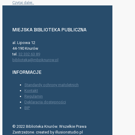
Czytaj dalej..
MIEJSKA BIBLIOTEKA PUBLICZNA
al. Lipowa 12
44-190 Knurów
tel.
32 332 63 89
biblioteka@mbpknurow.pl
INFORMACJE
Standardy ochrony małoletnich
Kontakt
Regulamin
Deklaracja dostępności
BIP
© 2022 Biblioteka Knurów. Wszelkie Prawa
Zastrzeżone. created by illusionstudio.pl