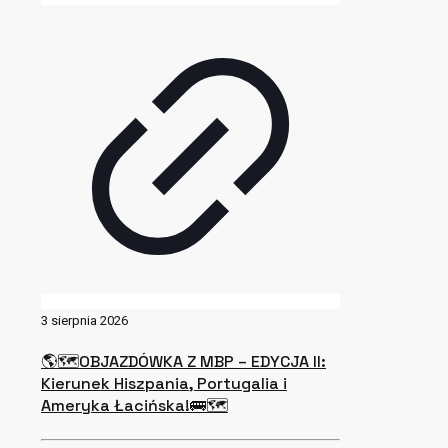
3 sierpnia 2026
🌎🗺OBJAZDÓWKA Z MBP – EDYCJA II:
Kierunek Hiszpania, Portugalia i
Ameryka Łacińska!🚌🗺