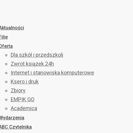
Aktualności
Filie
Oferta
Dla szkół i przedszkoli
Zwrot książek 24h
Internet i stanowiska komputerowe
Ksero i druk
Zbiory
EMPIK GO
Academica
Wydarzenia
ABC Czytelnika