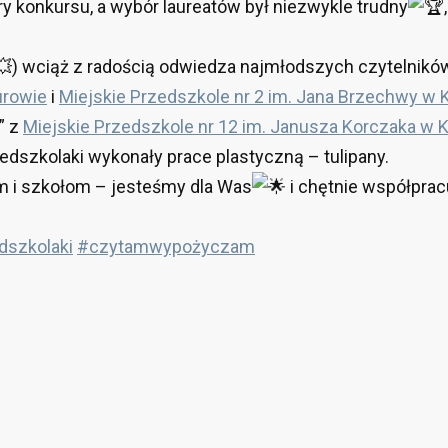
ury konkursu, a wybór laureatów był niezwykle trudny
) wciąż z radością odwiedza najmłodszych czytelników
urowie
i
Miejskie Przedszkole nr 2 im. Jana Brzechwy w 
” z
Miejskie Przedszkole nr 12 im. Janusza Korczaka w 
edszkolaki wykonały prace plastyczną – tulipany.
 i szkołom – jesteśmy dla Was
i chętnie współpra
dszkolaki
#czytamwypożyczam