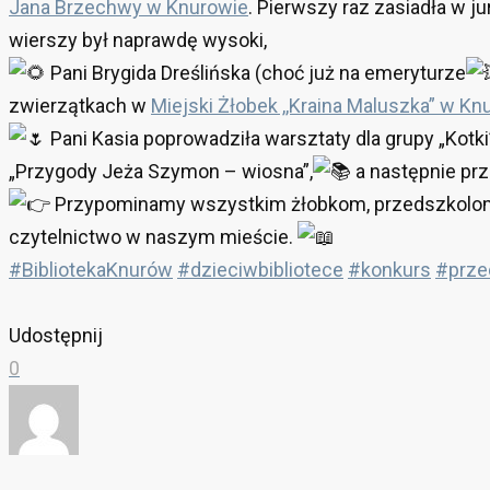
Jana Brzechwy w Knurowie
. Pierwszy raz zasiadła w j
wierszy był naprawdę wysoki,
Pani Brygida Dreślińska (choć już na emeryturze
zwierzątkach w
Miejski Żłobek ,,Kraina Maluszka” w Kn
Pani Kasia poprowadziła warsztaty dla grupy „Kotki
„Przygody Jeża Szymon – wiosna”,
a następnie prz
Przypominamy wszystkim żłobkom, przedszkolom
czytelnictwo w naszym mieście.
#BibliotekaKnurów
#dzieciwbibliotece
#konkurs
#prze
Udostępnij
0