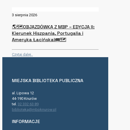
3 sierpnia 2026
🌎🗺OBJAZDÓWKA Z MBP – EDYCJA II:
Kierunek Hiszpania, Portugalia i
Ameryka Łacińska!🚌🗺
Czytaj dalej..
MIEJSKA BIBLIOTEKA PUBLICZNA
al. Lipowa 12
44-190 Knurów
tel.
32 332 63 89
biblioteka@mbpknurow.pl
INFORMACJE