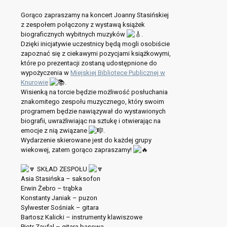
..
Gorąco zapraszamy na koncert Joanny Stasińskiej
z zespołem połączony z wystawą książek
biograficznych wybitnych muzyków
.
Dzięki inicjatywie uczestnicy będą mogli osobiście
zapoznać się z ciekawymi pozycjami książkowymi,
które po prezentacji zostaną udostępnione do
wypożyczenia w
Miejskiej Bibliotece Publicznej w
Knurowie
.
Wisienką na torcie będzie możliwość posłuchania
znakomitego zespołu muzycznego, który swoim
programem będzie nawiązywał do wystawionych
biografii, uwrażliwiając na sztukę i otwierając na
emocje z nią związane
.
Wydarzenie skierowane jest do każdej grupy
wiekowej, zatem gorąco zapraszamy!
.
SKŁAD ZESPOŁU
Asia Stasińska – saksofon
Erwin Żebro – trąbka
Konstanty Janiak – puzon
Sylwester Sośniak – gitara
Bartosz Kalicki – instrumenty klawiszowe
Piotr Zaufal – gitara basowa