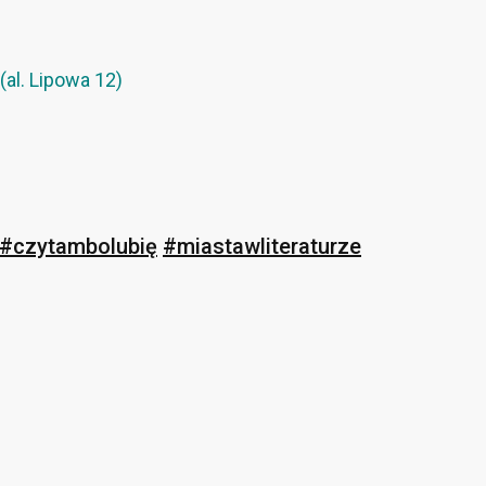
(al. Lipowa 12)
#czytambolubię
#miastawliteraturze