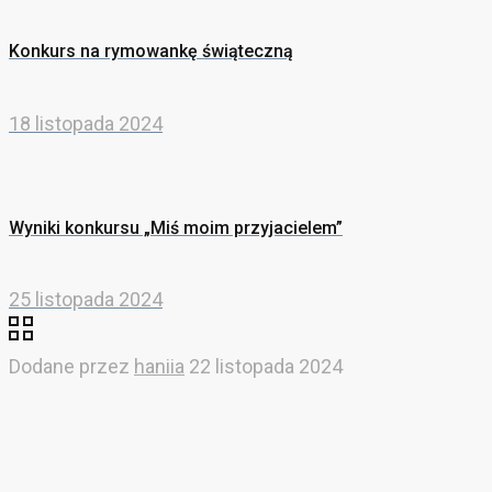
Konkurs na rymowankę świąteczną
18 listopada 2024
Wyniki konkursu „Miś moim przyjacielem”
25 listopada 2024
Dodane przez
haniia
22 listopada 2024