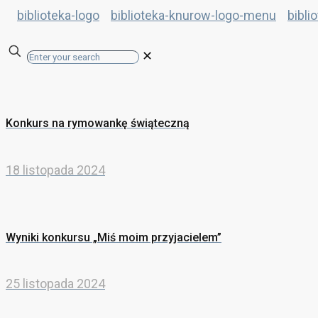
✕
Konkurs na rymowankę świąteczną
18 listopada 2024
Wyniki konkursu „Miś moim przyjacielem”
25 listopada 2024