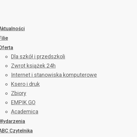
Aktualności
Filie
Oferta
Dla szkół i przedszkoli
Zwrot książek 24h
Internet i stanowiska komputerowe
Ksero i druk
Zbiory
EMPIK GO
Academica
Wydarzenia
ABC Czytelnika