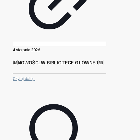
4 sierpnia 2026
🆕NOWOŚCI W BIBLIOTECE GŁÓWNEJ🆕
Czytaj dalej..