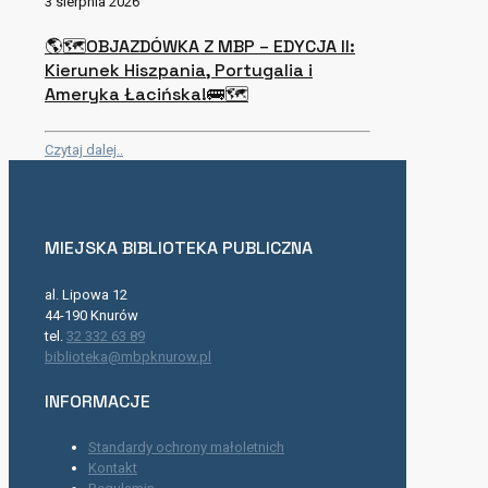
3 sierpnia 2026
🌎🗺OBJAZDÓWKA Z MBP – EDYCJA II:
Kierunek Hiszpania, Portugalia i
Ameryka Łacińska!🚌🗺
Czytaj dalej..
MIEJSKA BIBLIOTEKA PUBLICZNA
al. Lipowa 12
44-190 Knurów
tel.
32 332 63 89
biblioteka@mbpknurow.pl
INFORMACJE
Standardy ochrony małoletnich
Kontakt