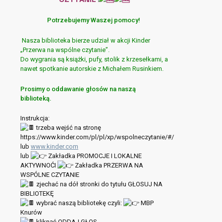
Potrzebujemy Waszej pomocy!
Nasza biblioteka bierze udział w akcji Kinder
„Przerwa na wspólne czytanie”.
Do wygrania są książki, pufy, stolik z krzesełkami, a
nawet spotkanie autorskie z Michałem Rusinkiem.
Prosimy o oddawanie głosów na naszą
biblioteką.
Instrukcja:
trzeba wejść na stronę
https://www.kinder.com/pl/pl/xp/wspolneczytanie/#/
lub
www.kinder.com
lub
Zakładka PROMOCJE I LOKALNE
AKTYWNOĆI
Zakładka PRZERWA NA
WSPÓLNE CZYTANIE
zjechać na dół stronki do tytułu GŁOSUJ NA
BIBLIOTEKĘ
wybrać naszą bibliotekę czyli:
MBP
Knurów
kliknąć ODDAJ GŁOS