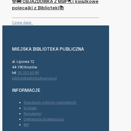
🐼🚌 OBJAZDÓWKA Z MBP🌏: książkowe
polecajki z Biblioteki📚
Czytaj dalej..
MIEJSKA BIBLIOTEKA PUBLICZNA
al. Lipowa 12
44-190 Knurów
tel.
32 332 63 89
biblioteka@mbpknurow.pl
INFORMACJE
Standardy ochrony małoletnich
Kontakt
Regulamin
Deklaracja dostępności
BIP