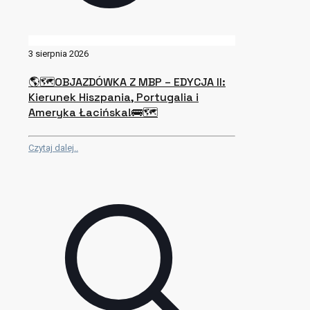
3 sierpnia 2026
🌎🗺OBJAZDÓWKA Z MBP – EDYCJA II:
Kierunek Hiszpania, Portugalia i
Ameryka Łacińska!🚌🗺
Czytaj dalej..