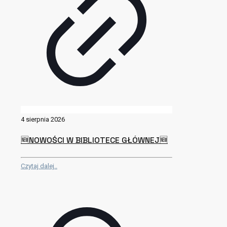
4 sierpnia 2026
🆕NOWOŚCI W BIBLIOTECE GŁÓWNEJ🆕
Czytaj dalej..