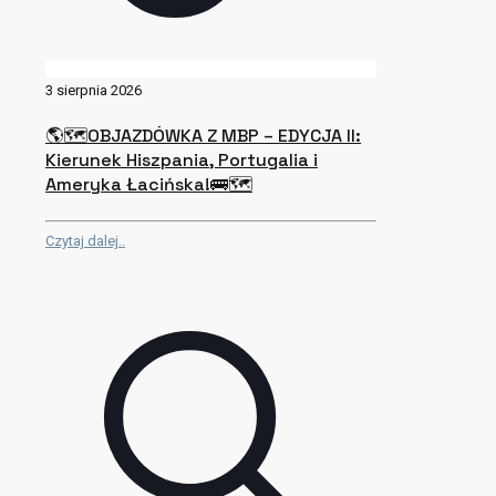
3 sierpnia 2026
🌎🗺OBJAZDÓWKA Z MBP – EDYCJA II:
Kierunek Hiszpania, Portugalia i
Ameryka Łacińska!🚌🗺
Czytaj dalej..