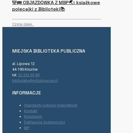
🐼🚌 OBJAZDÓWKA Z MBP🌏: książkowe
polecajki z Biblioteki📚
Czytaj dalej..
MIEJSKA BIBLIOTEKA PUBLICZNA
al. Lipowa 12
44-190 Knurów
tel.
32 332 63 89
biblioteka@mbpknurow.pl
INFORMACJE
Standardy ochrony małoletnich
Kontakt
Regulamin
Deklaracja dostępności
BIP