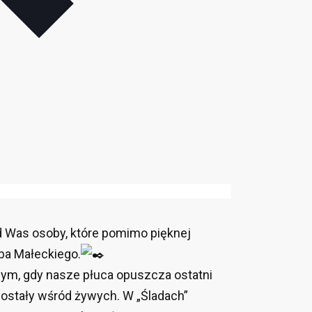
ód Was osoby, które pomimo pięknej
ba Małeckiego.
znym, gdy nasze płuca opuszcza ostatni
ostały wśród żywych. W „Śladach”