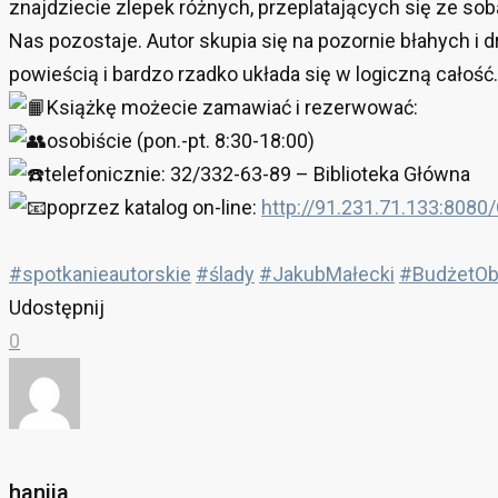
znajdziecie zlepek różnych, przeplatających się ze sobą 
Nas pozostaje. Autor skupia się na pozornie błahych i 
powieścią i bardzo rzadko układa się w logiczną całość.
Książkę możecie zamawiać i rezerwować:
osobiście (pon.-pt. 8:30-18:00)
telefonicznie: 32/332-63-89 – Biblioteka Główna
poprzez katalog on-line:
http://91.231.71.133:8080
#spotkanieautorskie
#ślady
#JakubMałecki
#BudżetOb
Udostępnij
0
haniia