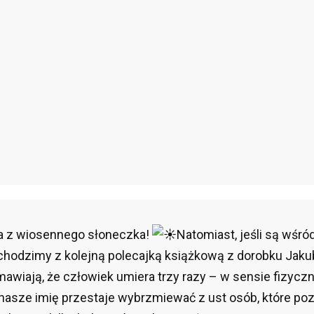
ta z wiosennego słoneczka!
Natomiast, jeśli są wśr
chodzimy z kolejną polecajką książkową z dorobku Jaku
mawiają, że człowiek umiera trzy razy – w sensie fizyc
asze imię przestaje wybrzmiewać z ust osób, które poz