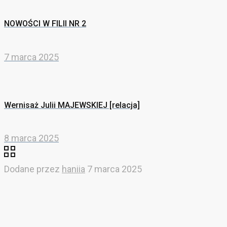
NOWOŚCI W FILII NR 2
7 marca 2025
Wernisaż Julii MAJEWSKIEJ [relacja]
8 marca 2025
Dodane przez
haniia
7 marca 2025