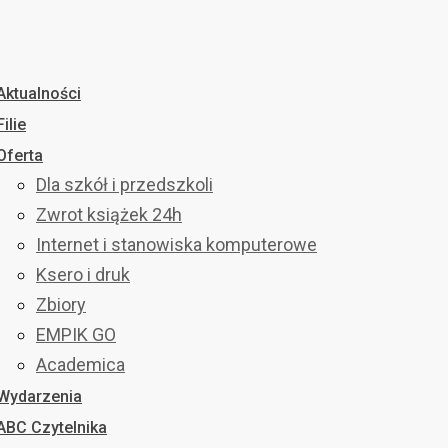
Aktualności
Filie
Oferta
Dla szkół i przedszkoli
Zwrot książek 24h
Internet i stanowiska komputerowe
Ksero i druk
Zbiory
EMPIK GO
Academica
Wydarzenia
ABC Czytelnika